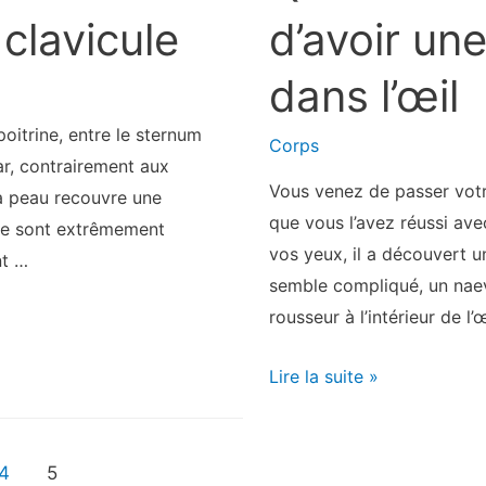
d’avoir un
 clavicule
dans l’œil
poitrine, entre le sternum
Corps
 car, contrairement aux
Vous venez de passer votr
la peau recouvre une
que vous l’avez réussi ave
cule sont extrêmement
vos yeux, il a découvert u
nt …
semble compliqué, un nae
rousseur à l’intérieur de l’
Qu’est-
Lire la suite »
ce
que
cela
4
5