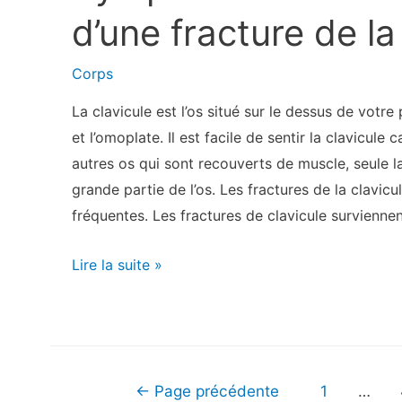
d’une fracture de la
Corps
La clavicule est l’os situé sur le dessus de votre 
et l’omoplate. Il est facile de sentir la clavicule
autres os qui sont recouverts de muscle, seule 
grande partie de l’os. Les fractures de la clavi
fréquentes. Les fractures de clavicule survienne
Symptômes
Lire la suite »
et
traitement
d’une
fracture
Navigation
←
Page précédente
1
…
de