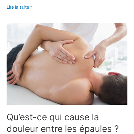
Douleur
Lire la suite »
derrière
l’œil
:
symptômes,
causes
et
traitement
Qu’est-ce qui cause la
douleur entre les épaules ?