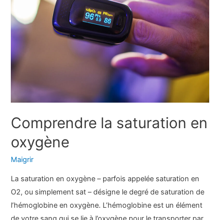
diagnostic
et
traitement
Comprendre la saturation en
oxygène
Maigrir
La saturation en oxygène – parfois appelée saturation en
O2, ou simplement sat – désigne le degré de saturation de
l’hémoglobine en oxygène. L’hémoglobine est un élément
de votre sang qui se lie à l’oxygène pour le transporter par