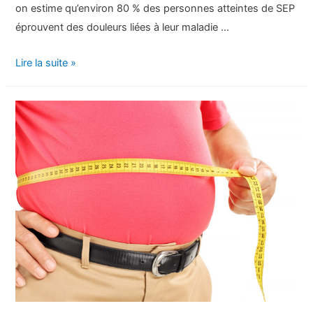
on estime qu’environ 80 % des personnes atteintes de SEP
éprouvent des douleurs liées à leur maladie …
À
Lire la suite »
quoi
ressemble
la
douleur
de
la
sclérose
en
plaques
?