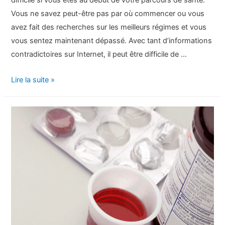
difficile si vous êtes au début de votre parcours de santé.
Vous ne savez peut-être pas par où commencer ou vous
avez fait des recherches sur les meilleurs régimes et vous
vous sentez maintenant dépassé. Avec tant d’informations
contradictoires sur Internet, il peut être difficile de …
Comment
Lire la suite »
perdre
1
kg
par
semaine
:
Votre
guide
sain
de