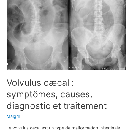
la
douleur
Volvulus cæcal :
symptômes, causes,
diagnostic et traitement
Maigrir
Le volvulus cecal est un type de malformation intestinale