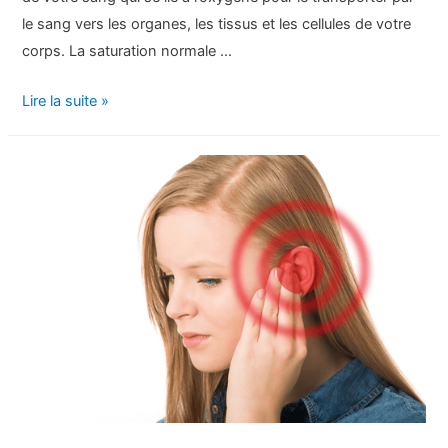
le sang vers les organes, les tissus et les cellules de votre
corps. La saturation normale …
Comprendre
Lire la suite »
la
saturation
en
oxygène