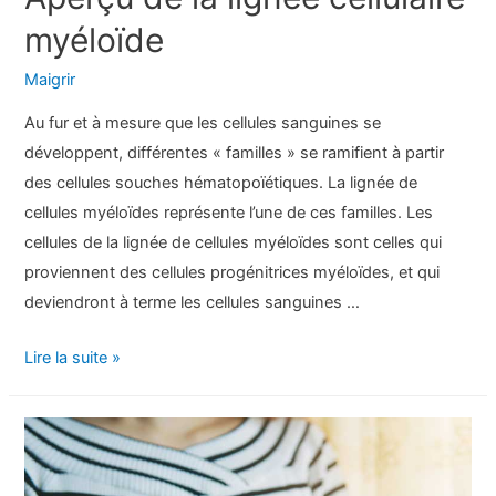
myéloïde
Maigrir
Au fur et à mesure que les cellules sanguines se
développent, différentes « familles » se ramifient à partir
des cellules souches hématopoïétiques. La lignée de
cellules myéloïdes représente l’une de ces familles. Les
cellules de la lignée de cellules myéloïdes sont celles qui
proviennent des cellules progénitrices myéloïdes, et qui
deviendront à terme les cellules sanguines …
Aperçu
Lire la suite »
de
la
lignée
cellulaire