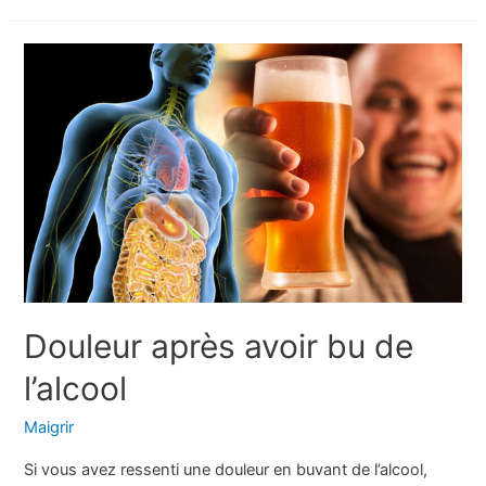
de
médicaments
contre
le
rhume
et
la
grippe
Douleur après avoir bu de
l’alcool
Maigrir
Si vous avez ressenti une douleur en buvant de l’alcool,