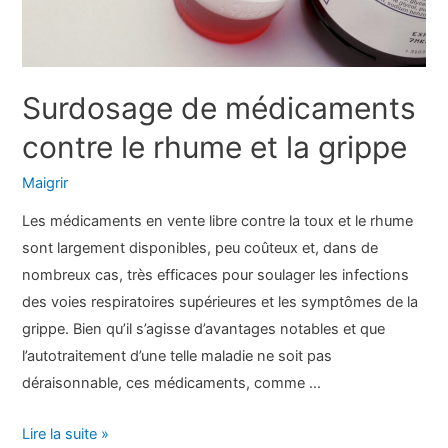
l’exercice
et
de
la
Surdosage de médicaments
nutrition
contre le rhume et la grippe
pour
une
Maigrir
perte
Les médicaments en vente libre contre la toux et le rhume
de
sont largement disponibles, peu coûteux et, dans de
graisse
nombreux cas, très efficaces pour soulager les infections
sûre
des voies respiratoires supérieures et les symptômes de la
grippe. Bien qu’il s’agisse d’avantages notables et que
l’autotraitement d’une telle maladie ne soit pas
déraisonnable, ces médicaments, comme …
Surdosage
Lire la suite »