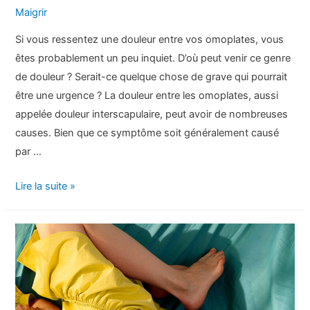
Maigrir
Si vous ressentez une douleur entre vos omoplates, vous
êtes probablement un peu inquiet. D’où peut venir ce genre
de douleur ? Serait-ce quelque chose de grave qui pourrait
être une urgence ? La douleur entre les omoplates, aussi
appelée douleur interscapulaire, peut avoir de nombreuses
causes. Bien que ce symptôme soit généralement causé
par …
Qu’est-
Lire la suite »
ce
qui
cause
la
douleur
entre