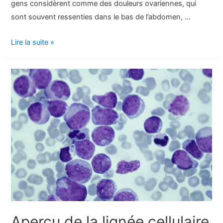
gens considèrent comme des douleurs ovariennes, qui
sont souvent ressenties dans le bas de l’abdomen, …
Douleurs
Lire la suite »
des
ovaires
:
causes,
traitement
et
quand
consulter
un
médecin
Aperçu de la lignée cellulaire