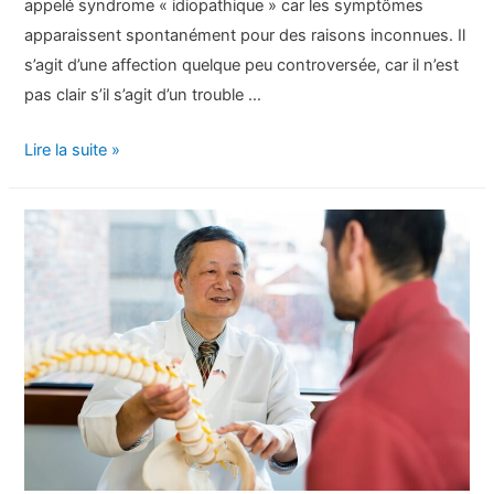
appelé syndrome « idiopathique » car les symptômes
apparaissent spontanément pour des raisons inconnues. Il
s’agit d’une affection quelque peu controversée, car il n’est
pas clair s’il s’agit d’un trouble …
La
Lire la suite »
carotidynie
:
Symptômes,
causes,
diagnostic
et
traitement