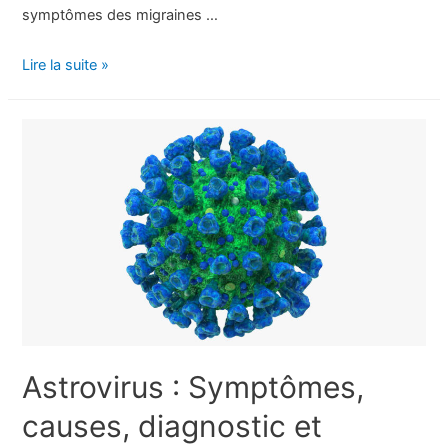
symptômes des migraines …
Médicaments
Lire la suite »
en
vente
libre
pour
le
soulagement
des
migraines
et
des
maux
Astrovirus : Symptômes,
de
tête
causes, diagnostic et