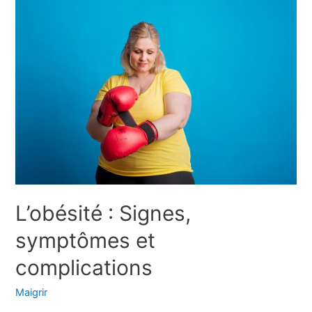
:
Régime
alimentaire,
exercice,
stress,
sommeil
L’obésité : Signes,
symptômes et
complications
Maigrir