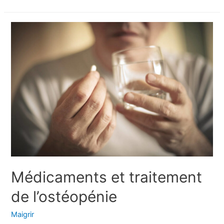
ce
qu’un
ostéopathe
?
Médicaments et traitement
de l’ostéopénie
Maigrir