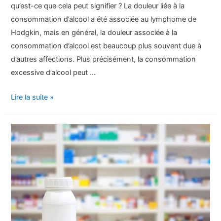
qu’est-ce que cela peut signifier ? La douleur liée à la
consommation d’alcool a été associée au lymphome de
Hodgkin, mais en général, la douleur associée à la
consommation d’alcool est beaucoup plus souvent due à
d’autres affections. Plus précisément, la consommation
excessive d’alcool peut …
Douleur
Lire la suite »
après
avoir
bu
de
l’alcool