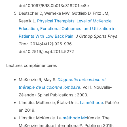
doi:10.1097/BRS.0b013e318201ee8e
Deutscher D, Werneke MW, Gottlieb D, Fritz JM,
Resnik L.
Physical Therapists’ Level of McKenzie
Education, Functional Outcomes, and Utilization in
Patients With Low Back Pain
.
J Orthop Sports Phys
Ther
. 2014;44(12):925-936.
doi:10.2519/jospt.2014.5272
Lectures complémentaires
McKenzie R, May S.
Diagnostic mécanique et
thérapie de la colonne lombaire
. Vol 1. Nouvelle-
Zélande : Spinal Publications ; 2003.
L’Institut McKenzie, États-Unis.
La méthode
. Publiée
en 2019.
L’Institut McKenzie. La
méthode Mc
Kenzie. The
McKenzie Institute International®. Publié en 2019.