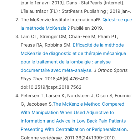
jour le 1er avril 2019]. Dans : StatPearls [Internet].
L’île au trésor (FL) : StatPearls Publishing ; 2019 jan-.
The McKenzie Institute International®.
Qu’est-ce que
la méthode McKenzie ?
Publié en 2019.
Lam OT, Strenger DM, Chan-Fee M, Pham PT,
Preuss RA, Robbins SM.
Efficacité de la méthode
McKenzie de diagnostic et de thérapie mécanique
pour le traitement de la lombalgie : analyse
documentaire avec méta-analyse
.
J Orthop Sports
Phys Ther
. 2018;48(6):476-490.
doi:10.2519/jospt.2018.7562
Petersen T, Larsen K, Nordsteen J, Olsen S, Fournier
G, Jacobsen S.
The McKenzie Method Compared
With Manipulation When Used Adjunctive to
Information and Advice in Low Back Pain Patients
Presenting With Centralization or Peripheralization
.
Colonne
vertébrale
. 2011;36(24):1999-2010.