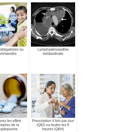
obligatoires ou
Lymphadénopathie
ommandés
médiastinale
rez les effets
Prescription 4 fois par jour
daires de la
(QID) ou toutes les 6
aptopurine
heures (Q6H)