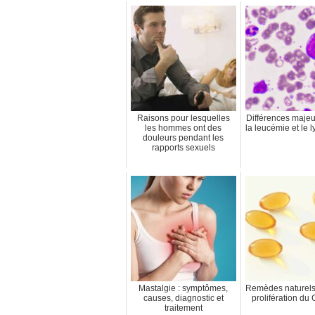
Raisons pour lesquelles
Différences majeu
les hommes ont des
la leucémie et le
douleurs pendant les
rapports sexuels
Mastalgie : symptômes,
Remèdes naturels 
causes, diagnostic et
prolifération du
traitement