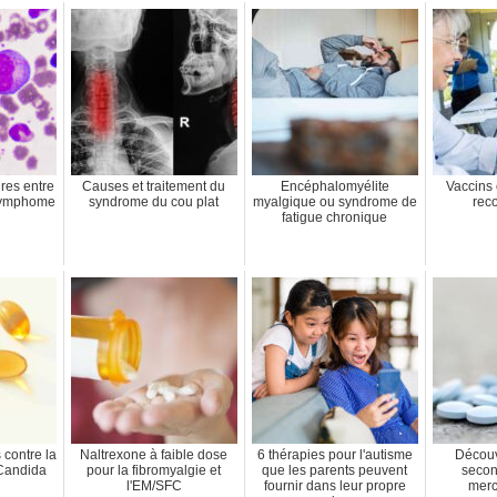
res entre
Causes et traitement du
Encéphalomyélite
Vaccins 
 lymphome
syndrome du cou plat
myalgique ou syndrome de
rec
fatigue chronique
contre la
Naltrexone à faible dose
6 thérapies pour l'autisme
Découv
 Candida
pour la fibromyalgie et
que les parents peuvent
secon
l'EM/SFC
fournir dans leur propre
merc