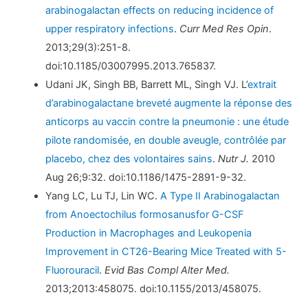
arabinogalactan effects on reducing incidence of
upper respiratory infections
.
Curr Med Res Opin
.
2013;29(3):251-8.
doi:10.1185/03007995.2013.765837.
Udani JK, Singh BB, Barrett ML, Singh VJ. L’
extrait
d’arabinogalactane breveté augmente la réponse des
anticorps au vaccin contre la pneumonie : une étude
pilote randomisée, en double aveugle, contrôlée par
placebo, chez des volontaires sains
.
Nutr J.
2010
Aug 26;9:32. doi:10.1186/1475-2891-9-32.
Yang LC, Lu TJ, Lin WC.
A Type II Arabinogalactan
from Anoectochilus formosanusfor G-CSF
Production in Macrophages and Leukopenia
Improvement in CT26-Bearing Mice Treated with 5-
Fluorouracil
.
Evid Bas Compl Alter Med.
2013;2013:458075. doi:10.1155/2013/458075.