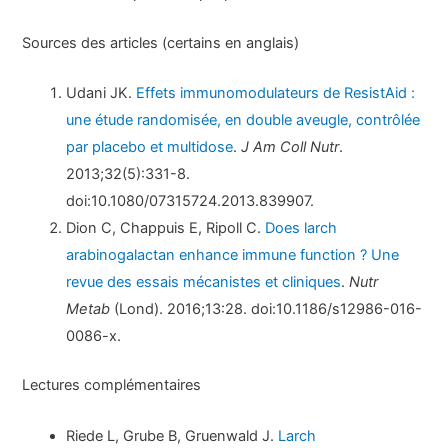
Sources des articles (certains en anglais)
Udani JK.
Effets immunomodulateurs de ResistAid :
une étude randomisée, en double aveugle, contrôlée
par placebo et multidose
.
J Am Coll Nutr
.
2013;32(5):331-8.
doi:10.1080/07315724.2013.839907.
Dion C, Chappuis E, Ripoll C.
Does larch
arabinogalactan enhance immune function ? Une
revue des essais mécanistes et cliniques
.
Nutr
Metab
(Lond). 2016;13:28. doi:10.1186/s12986-016-
0086-x.
Lectures complémentaires
Riede L, Grube B, Gruenwald J.
Larch