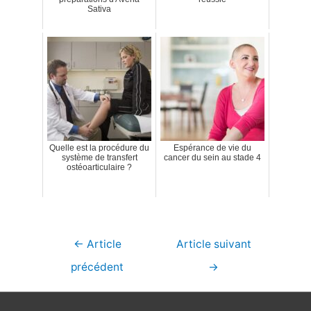
Sativa
Quelle est la procédure du
Espérance de vie du
système de transfert
cancer du sein au stade 4
ostéoarticulaire ?
Navigation
←
Article
Article suivant
de
précédent
→
l’article