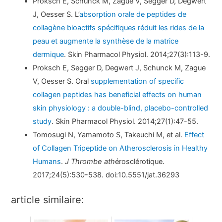
Proksch E, Schunck M, Zague V, Segger D, Degwert
J, Oesser S. L’
absorption orale de peptides de
collagène bioactifs spécifiques réduit les rides de la
peau et augmente la synthèse de la matrice
dermique
. Skin Pharmacol Physiol. 2014;27(3):113-9.
Proksch E, Segger D, Degwert J, Schunck M, Zague
V, Oesser S. Oral
supplementation of specific
collagen peptides has beneficial effects on human
skin physiology : a double-blind, placebo-controlled
study
. Skin Pharmacol Physiol. 2014;27(1):47-55.
Tomosugi N, Yamamoto S, Takeuchi M, et al.
Effect
of Collagen Tripeptide on Atherosclerosis in Healthy
Humans
.
J Thrombe ath
érosclérotique.
2017;24(5):530-538. doi:10.5551/jat.36293
article similaire: