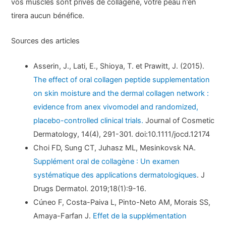
vos muscles sont privés de collagène, votre peau n’en
tirera aucun bénéfice.
Sources des articles
Asserin, J., Lati, E., Shioya, T. et Prawitt, J. (2015).
The effect of oral collagen peptide supplementation
on skin moisture and the dermal collagen network :
evidence from anex vivomodel and randomized,
placebo-controlled clinical trials.
Journal of Cosmetic
Dermatology, 14(4), 291-301. doi:10.1111/jocd.12174
Choi FD, Sung CT, Juhasz ML, Mesinkovsk NA.
Supplément oral de collagène : Un examen
systématique des applications dermatologiques
. J
Drugs Dermatol. 2019;18(1):9-16.
Cúneo F, Costa-Paiva L, Pinto-Neto AM, Morais SS,
Amaya-Farfan J.
Effet de la supplémentation