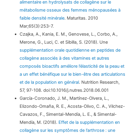
alimentaire en hydrolysats de collagène sur le
métabolisme osseux des femmes ménopausées à
faible densité minérale
. Maturitas. 2010
Mar;65(3):253-7.
Czajka, A., Kania, E. M., Genovese, L., Corbo, A.,
Merone, G., Luci, C. et Sibilla, S. (2018). Une
supplémentation orale quotidienne en peptides de
collagène associés à des vitamines et autres
composés bioactifs améliore l’élasticité de la peau et
a un effet bénéfique sur le bien-être des articulations
et de la population en général
. Nutrition Research,
57, 97-108. doi:10.1016/j.nutres.2018.06.001
García-Coronado, J. M., Martínez-Olvera, L.,
Elizondo-Omaña, R. E., Acosta-Olivo, C. A., Vilchez-
Cavazos, F., Simental-Mendía, L. E., & Simental-
Mendía, M. (2018).
Effet de la supplémentation en
collagène sur les symptômes de l’arthrose : une