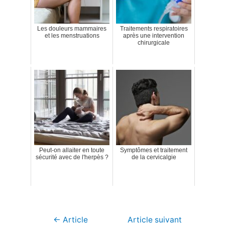
Les douleurs mammaires
Traitements respiratoires
et les menstruations
après une intervention
chirurgicale
Peut-on allaiter en toute
Symptômes et traitement
sécurité avec de l'herpès ?
de la cervicalgie
Navigation
←
Article
Article suivant