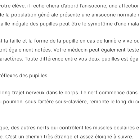
re élève, il recherchera d’abord l’anisocorie, une affection
 de la population générale présente une anisocorie normale e
aille inégale des pupilles peut être le symptôme d’une mala
 taille et la forme de la pupille en cas de lumière vive ou 
eront également notées. Votre médecin peut également tester
 caractères. Toute différence entre vos deux pupilles est ég
éflexes des pupilles
s long trajet nerveux dans le corps. Le nerf commence dans 
u poumon, sous l’artère sous-clavière, remonte le long du 
ique, des autres nerfs qui contrôlent les muscles oculaires 
lle. C’est un chemin très étrange et assez éloigné à suivre.