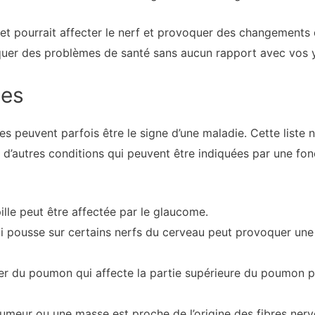
jet pourrait affecter le nerf et provoquer des changements d
quer des problèmes de santé sans aucun rapport avec vos 
ées
les peuvent parfois être le signe d’une maladie. Cette liste 
d’autres conditions qui peuvent être indiquées par une fonct
upille peut être affectée par le glaucome.
i pousse sur certains nerfs du cerveau peut provoquer une d
er du poumon qui affecte la partie supérieure du poumon pe
tumeur ou une masse est proche de l’origine des fibres nerve