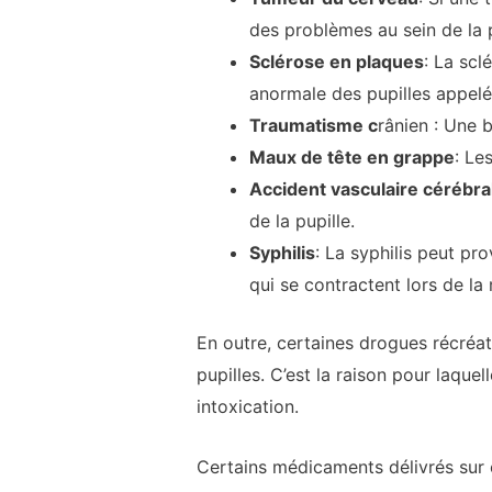
des problèmes au sein de la p
Sclérose en plaques
: La scl
anormale des pupilles appelée
Traumatisme c
rânien : Une 
Maux de tête en grappe
: Le
Accident vasculaire cérébra
de la pupille.
Syphilis
: La syphilis peut pr
qui se contractent lors de l
En outre, certaines drogues récréa
pupilles. C’est la raison pour laquel
intoxication.
Certains médicaments délivrés sur o