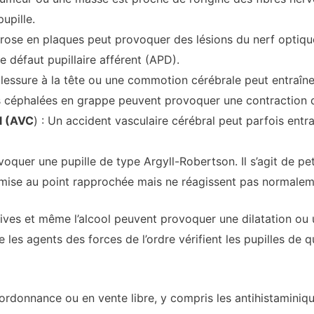
upille.
érose en plaques peut provoquer des lésions du nerf optiqu
 défaut pupillaire afférent (APD).
blessure à la tête ou une commotion cérébrale peut entraîner
s céphalées en grappe peuvent provoquer une contraction de
l (AVC
) : Un accident vasculaire cérébral peut parfois entra
ovoquer une pupille de type Argyll-Robertson. Il s’agit de pe
a mise au point rapprochée mais ne réagissent pas normaleme
tives et même l’alcool peuvent provoquer une dilatation ou
le les agents des forces de l’ordre vérifient les pupilles de
rdonnance ou en vente libre, y compris les antihistaminique