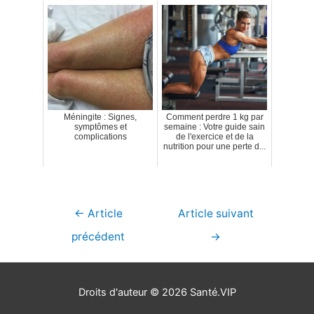
Méningite : Signes,
Comment perdre 1 kg par
symptômes et
semaine : Votre guide sain
complications
de l'exercice et de la
nutrition pour une perte d...
Navigation
←
Article
Article suivant
de
précédent
→
l’article
Droits d'auteur © 2026
Santé.VIP