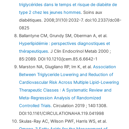
triglycérides dans le temps et risque de diabète de
type 2 chez les jeunes hommes
. Soins aux
diabétiques. 2008;31(10):2032-7. doi:10.2337/dc08-
0825
Ballantyne CM, Grundy SM, Oberman A, et al.
Hyperlipidémie : perspectives diagnostiques et
thérapeutiques
. J Clin Endocrinol Metab 2000 ;
85:2089. DOI:10.1210/jcem.85.6.6642-1
Marston NA, Giugliano RP, Im K, et al.
Association
Between Triglyceride Lowering and Reduction of
Cardiovascular Risk Across Multiple Lipid-Lowering
Therapeutic Classes : A Systematic Review and
Meta-Regression Analysis of Randomized
Controlled Trials.
Circulation 2019 ; 140:1308.
DOI:10.1161/CIRCULATIONAHA.119.041998
Skulas-Ray AC, Wilson PWF, Harris WS, et al.