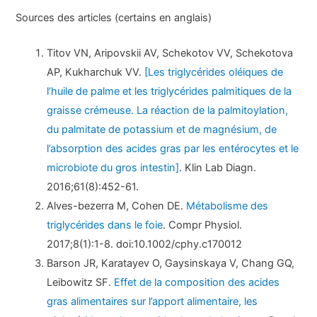
Sources des articles (certains en anglais)
Titov VN, Aripovskii AV, Schekotov VV, Schekotova
AP, Kukharchuk VV.
[Les triglycérides oléiques de
l’huile de palme et les triglycérides palmitiques de la
graisse crémeuse. La réaction de la palmitoylation,
du palmitate de potassium et de magnésium, de
l’absorption des acides gras par les entérocytes et le
microbiote du gros intestin]
. Klin Lab Diagn.
2016;61(8):452-61.
Alves-bezerra M, Cohen DE.
Métabolisme des
triglycérides dans le foie
. Compr Physiol.
2017;8(1):1-8. doi:10.1002/cphy.c170012
Barson JR, Karatayev O, Gaysinskaya V, Chang GQ,
Leibowitz SF.
Effet de la composition des acides
gras alimentaires sur l’apport alimentaire, les