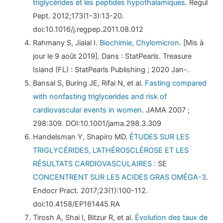
triglycérides et les peptides hypothalamiques
. Regul
Pept. 2012;173(1-3):13-20.
doi:10.1016/j.regpep.2011.08.012
Rahmany S, Jialal I.
Biochimie, Chylomicron
. [Mis à
jour le 9 août 2019]. Dans : StatPearls. Treasure
Island (FL) : StatPearls Publishing ; 2020 Jan-.
Bansal S, Buring JE, Rifai N, et al.
Fasting compared
with nonfasting triglycerides and risk of
cardiovascular events in women
. JAMA 2007 ;
298:309. DOI:10.1001/jama.298.3.309
Handelsman Y, Shapiro MD.
ÉTUDES SUR LES
TRIGLYCÉRIDES, L’ATHÉROSCLÉROSE ET LES
RÉSULTATS CARDIOVASCULAIRES :
SE
CONCENTRENT SUR LES ACIDES GRAS OMÉGA-3
.
Endocr Pract. 2017;23(1):100-112.
doi:10.4158/EP161445.RA
Tirosh A, Shai I, Bitzur R, et al.
Évolution des taux de