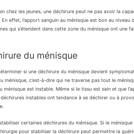
n chez les jeunes, une déchirure peut ne pas avoir la capaci
 En effet, l’apport sanguin au ménisque est bon au niveau d
rmes qui s’étendent dans cette zone du ménisque ont une fai
chirure du ménisque
déterminer si une déchirure du ménisque devient symptomati
du ménisque, c’est-à-dire qui ne traverse pas tout le ménisq
u ménisque est instable. Même si le tissu est sain et que l
es déchirures instables ont tendance à se déchirer ou à pr
e.
 stabiliser certaines déchirures du ménisque. Si le ménisque
chirurgie pour stabiliser la déchirure peut permettre la guéri