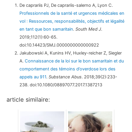
De caprariis PJ, De caprariis-salerno A, Lyon C.
Professionnels de la santé et urgences médicales en
vol : Ressources, responsabilités, objectifs et légalité
en tant que bon samaritain
.
South Med J
.
2019;112(1):60-65.
doi:10.14423/SMJ.0000000000000922
Jakubowski A, Kunins HV, Huxley-reicher Z, Siegler
A.
Connaissance de la loi sur le bon samaritain et du
comportement des témoins d’overdose lors des
appels au 911
.
Substance Abus
. 2018;39(2):233-
238. doi:10.1080/08897077.2017.1387213
article similaire: