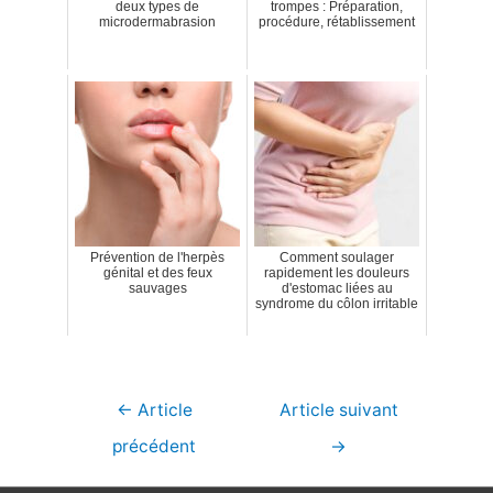
deux types de
trompes : Préparation,
microdermabrasion
procédure, rétablissement
Prévention de l'herpès
Comment soulager
génital et des feux
rapidement les douleurs
sauvages
d'estomac liées au
syndrome du côlon irritable
Navigation
←
Article
Article suivant
de
précédent
→
l’article