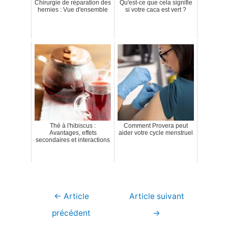
Chirurgie de réparation des
Qu'est-ce que cela signifie
hernies : Vue d'ensemble
si votre caca est vert ?
Thé à l'hibiscus :
Comment Provera peut
Avantages, effets
aider votre cycle menstruel
secondaires et interactions
Navigation
←
Article
Article suivant
de
précédent
→
l’article