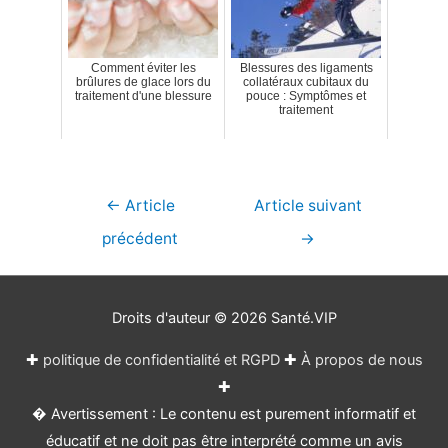
Comment éviter les
Blessures des ligaments
brûlures de glace lors du
collatéraux cubitaux du
traitement d'une blessure
pouce : Symptômes et
traitement
Navigation
←
Article
Article suivant
de
précédent
→
l’article
Droits d'auteur © 2026
Santé.VIP
✚
politique de confidentialité et RGPD
✚
À propos de nous
✚
� Avertissement : Le contenu est purement informatif et
éducatif et ne doit pas être interprété comme un avis