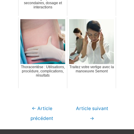
secondaires, dosage et
interactions
Thoracentèse : Utilisations,
Traitez votre vertige avec la
procédure, complications,
manoeuvre Semont
résultats
Navigation
←
Article
Article suivant
de
précédent
→
l’article