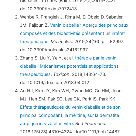
Diseases. Toxines (Bâle). 2015;7(7):2413-2421.
doi:10.3390/toxins7072413
Wehbe R, Frangieh J, Rima M, El Obeid D, Sabatier
JM, Fajloun Z.
Venin d’abeille : Aperçu des principaux
composés et des bioactivités présentant un intérêt
thérapeutique
.
Molécules
. 2019;24(16). pii : E2997.
doi:10.3390/molecules24162997
Zhang S, Liu Y, Ye Y, et al.
thérapie par le venin
d’abeille : Mécanismes potentiels et applications
thérapeutiques
.
Toxicon
. 2018;148:64-73.
doi:10.1016/j.toxicon.2018.04.012
An HJ, Kim JY, Kim WH, Gwon MG, Gu HM, Jeon
MJ, Han SM, Pak SC, Lee CK, Park IS, Park KK.
Effets thérapeutiques du venin d’abeille et de son
principal composant, la mélitine, sur la dermatite
atopique in vivo et in vitro
.
Br J Pharmacol
.
2018;175(23):4310-4324. doi:10.1111/bph.14487