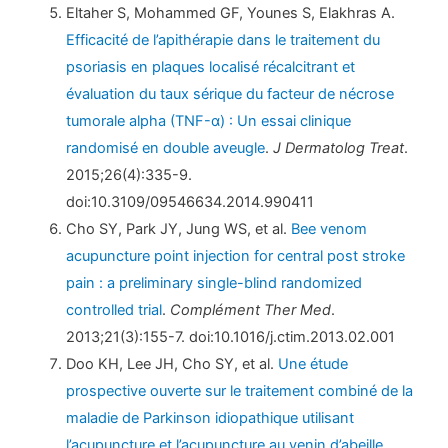
Eltaher S, Mohammed GF, Younes S, Elakhras A.
Efficacité de l’apithérapie dans le traitement du
psoriasis en plaques localisé récalcitrant et
évaluation du taux sérique du facteur de nécrose
tumorale alpha (TNF-α) : Un essai clinique
randomisé en double aveugle
.
J Dermatolog Treat
.
2015;26(4):335-9.
doi:10.3109/09546634.2014.990411
Cho SY, Park JY, Jung WS, et al.
Bee venom
acupuncture point injection for central post stroke
pain : a preliminary single-blind randomized
controlled trial
.
Complément Ther Med
.
2013;21(3):155-7. doi:10.1016/j.ctim.2013.02.001
Doo KH, Lee JH, Cho SY, et al.
Une étude
prospective ouverte sur le traitement combiné de la
maladie de Parkinson idiopathique utilisant
l’acupuncture et l’acupuncture au venin d’abeille