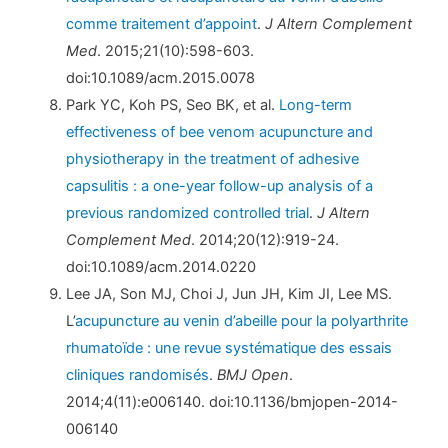
comme traitement d’appoint
.
J Altern Complement
Med
. 2015;21(10):598-603.
doi:10.1089/acm.2015.0078
Park YC, Koh PS, Seo BK, et al.
Long-term
effectiveness of bee venom acupuncture and
physiotherapy in the treatment of adhesive
capsulitis : a one-year follow-up analysis of a
previous randomized controlled trial
.
J Altern
Complement Med
. 2014;20(12):919-24.
doi:10.1089/acm.2014.0220
Lee JA, Son MJ, Choi J, Jun JH, Kim JI, Lee MS.
L’
acupuncture au venin d’abeille pour la polyarthrite
rhumatoïde : une revue systématique des essais
cliniques randomisés
.
BMJ Open
.
2014;4(11):e006140. doi:10.1136/bmjopen-2014-
006140