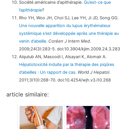
Société américaine d’apithérapie.
Qu’est-ce que
l’apithérapie
?
Rho YH, Woo JH, Choi SJ, Lee YH, Ji JD, Song GG.
Une nouvelle apparition du lupus érythémateux
systémique s’est développée après une thérapie au
venin d’abeille
.
Coréen J Intern Med
.
2009;24(3):283-5. doi:10.3904/kjim.2009.24.3.283
Alqutub AN, Masoodi I, Alsayari K, Alomair A.
Hépatotoxicité induite par la thérapie des piqûres
d’abeilles : Un rapport de cas
.
World J Hepatol
.
2011;3(10):268-70. doi:10.4254/wjh.v3.i10.268
article similaire: