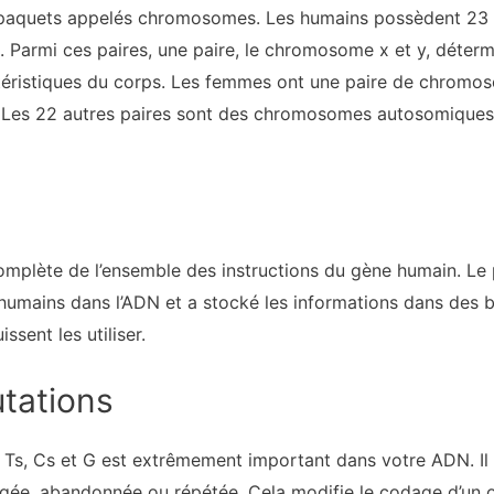
 paquets appelés chromosomes. Les humains possèdent 23 
 Parmi ces paires, une paire, le chromosome x et y, déter
téristiques du corps. Les femmes ont une paire de chrom
Les 22 autres paires sont des chromosomes autosomiques, q
mplète de l’ensemble des instructions du gène humain. Le
 humains dans l’ADN et a stocké les informations dans des 
ssent les utiliser.
tations
s, Ts, Cs et G est extrêmement important dans votre ADN. Il 
ngée, abandonnée ou répétée. Cela modifie le codage d’un o