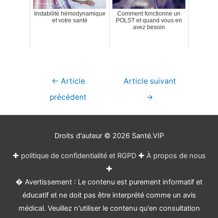
Instabilité hémodynamique
Comment fonctionne un
et votre santé
POLST et quand vous en
avez besoin
Navigation
←
Article
Article suivant
de
précédent
→
l’article
Droits d'auteur © 2026
Santé.VIP
✚
politique de confidentialité et RGPD
✚
À propos de nous
✚
� Avertissement : Le contenu est purement informatif et
éducatif et ne doit pas être interprété comme un avis
médical. Veuillez n'utiliser le contenu qu'en consultation