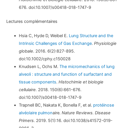
676. doi:10.1007/s00418-018-1747-9
Lectures complémentaires
Hsia C, Hyde D, Weibel E.
Lung Structure and the
Intrinsic Challenges of Gas Exchange
.
Physiologie
globale
. 2016. 6(2):827-895.
doi:10.1002/cphy.c150028
Knudsen L, Ochs M.
The micromechanics of lung
alveoli : structure and function of surfactant and
tissue components
.
Histochimie et biologie
cellulaire.
2018. 150(6):661-676.
doi:10.1007/s00418-018-1747-9
Trapnell BC, Nakata K, Bonella F, et al.
protéinose
alvéolaire pulmon
aire.
Nature Reviews. Disease
Primers.
2019. 5(1):16. doi:10.1038/s41572-019-