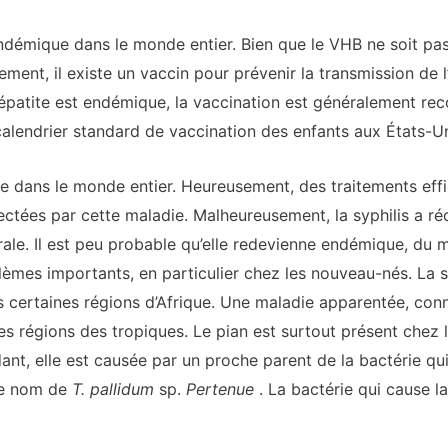
ndémique dans le monde entier. Bien que le VHB ne soit pa
usement, il existe un vaccin pour prévenir la transmission de 
hépatite est endémique, la vaccination est généralement r
 calendrier standard de vaccination des enfants aux États-Un
que dans le monde entier. Heureusement, des traitements eff
ectées par cette maladie. Malheureusement, la syphilis a 
rale. Il est peu probable qu’elle redevienne endémique, du 
lèmes importants, en particulier chez les nouveau-nés. La s
ertaines régions d’Afrique. Une maladie apparentée, con
régions des tropiques. Le pian est surtout présent chez les
nt, elle est causée par un proche parent de la bactérie qui 
le nom de
T. pallidum
sp.
Pertenue
. La bactérie qui cause la