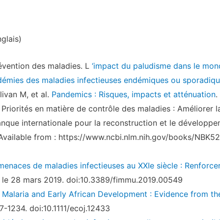
glais)
évention des maladies. L
‘impact du paludisme dans le mon
pidémies des maladies infectieuses endémiques ou sporadiq
ivan M, et al.
Pandemics : Risques, impacts et atténuation
.
. Priorités en matière de contrôle des maladies : Améliorer l
anque internationale pour la reconstruction et le développ
 Available from : https://www.ncbi.nlm.nih.gov/books/NBK5
menaces de maladies infectieuses au XXIe siècle : Renforce
ié le 28 mars 2019. doi:10.3389/fimmu.2019.00549
.
Malaria and Early African Development : Evidence from the 
7-1234. doi:10.1111/ecoj.12433