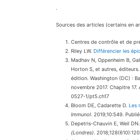
.
Sources des articles (certains en an
Centres de contrôle et de pr
Riley LW.
Différencier les é
Madhav N, Oppenheim B, Gall
Horton S, et autres, éditeurs
édition. Washington (DC) : B
novembre 2017. Chapitre 17.
0527-1/pt5.ch17
Bloom DE, Cadarette D.
Les 
Immunol
. 2019;10:549. Publ
Depetris-Chauvin E, Weil DN
(Londres)
. 2018;128(610):120