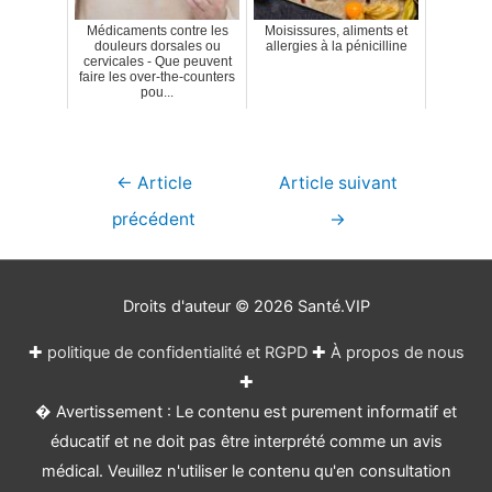
Médicaments contre les
Moisissures, aliments et
douleurs dorsales ou
allergies à la pénicilline
cervicales - Que peuvent
faire les over-the-counters
pou...
Navigation
←
Article
Article suivant
de
précédent
→
l’article
Droits d'auteur © 2026
Santé.VIP
✚
politique de confidentialité et RGPD
✚
À propos de nous
✚
� Avertissement : Le contenu est purement informatif et
éducatif et ne doit pas être interprété comme un avis
médical. Veuillez n'utiliser le contenu qu'en consultation