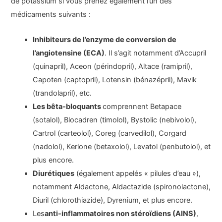
de potassium si vous prenez également l’un des
médicaments suivants :
Inhibiteurs de l’enzyme de conversion de
l’angiotensine (ECA)
. Il s’agit notamment d’Accupril
(quinapril), Aceon (périndopril), Altace (ramipril),
Capoten (captopril), Lotensin (bénazépril), Mavik
(trandolapril), etc.
Les bêta-bloquants
comprennent Betapace
(sotalol), Blocadren (timolol), Bystolic (nebivolol),
Cartrol (carteolol), Coreg (carvedilol), Corgard
(nadolol), Kerlone (betaxolol), Levatol (penbutolol), et
plus encore.
Diurétiques
(également appelés « pilules d’eau »),
notamment Aldactone, Aldactazide (spironolactone),
Diuril (chlorothiazide), Dyrenium, et plus encore.
Les
anti-inflammatoires non stéroïdiens (AINS)
,