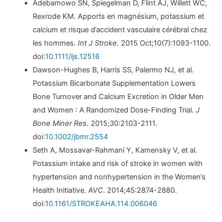
Adebamowo SN, Spiegelman D, Flint AJ, Willett WC,
Rexrode KM. Apports en magnésium, potassium et
calcium et risque d’accident vasculaire cérébral chez
les hommes.
Int J Stroke.
2015 Oct;10(7):1093-1100.
doi
:10.1111/ijs.12516
Dawson-Hughes B, Harris SS, Palermo NJ, et al.
Potassium Bicarbonate Supplementation Lowers
Bone Turnover and Calcium Excretion in Older Men
and Women : A Randomized Dose-Finding Trial.
J
Bone Miner Res.
2015;30:2103-2111.
doi
:10.1002/jbmr.2554
Seth A, Mossavar-Rahmani Y, Kamensky V, et al.
Potassium intake and risk of stroke in women with
hypertension and nonhypertension in the Women’s
Health Initiative.
AVC
. 2014;45:2874-2880.
doi
:10.1161/STROKEAHA.114.006046