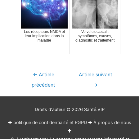
Les récepteurs NMDA et
Volvulus cæcal :
leur implication dans la
symptômes, causes,
maladie
diagnostic et traitement
Navigation
←
Article
Article suivant
de
précédent
→
l’article
Droits d'auteur © 2026
Santé.VIP
✚
politique de confidentialité et RGPD
✚
À propos de nous
✚