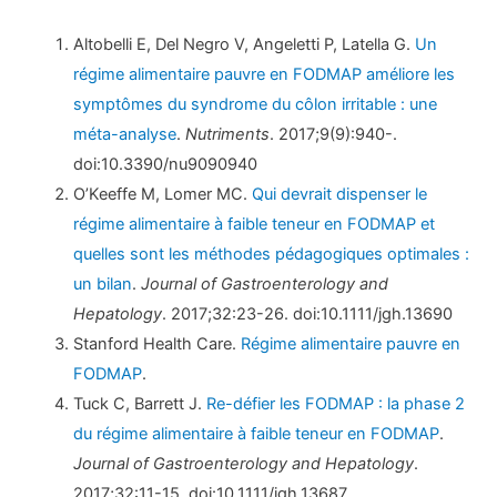
Altobelli E, Del Negro V, Angeletti P, Latella G.
Un
régime alimentaire pauvre en FODMAP améliore les
symptômes du syndrome du côlon irritable : une
méta-analyse
.
Nutriments
. 2017;9(9):940-.
doi:10.3390/nu9090940
O’Keeffe M, Lomer MC.
Qui devrait dispenser le
régime alimentaire à faible teneur en FODMAP et
quelles sont les méthodes pédagogiques optimales :
un bilan
.
Journal of Gastroenterology and
Hepatology
. 2017;32:23-26. doi:10.1111/jgh.13690
Stanford Health Care.
Régime alimentaire pauvre en
FODMAP
.
Tuck C, Barrett J.
Re-défier les FODMAP : la phase 2
du régime alimentaire à faible teneur en FODMAP
.
Journal of Gastroenterology and Hepatology
.
2017;32:11-15. doi:10.1111/jgh.13687