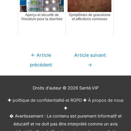
Aperçu et sécurité de
Symptômes de granulome
l'imodium pour la diarrhée
et affections connexes
Navigation
←
Article
Article suivant
de
précédent
→
l’article
Droits d'auteur © 2026
Santé.VIP
✚
politique de confidentialité et RGPD
✚
À propos de nous
✚
� Avertissement : Le contenu est purement informatif et
éducatif et ne doit pas être interprété comme un avis