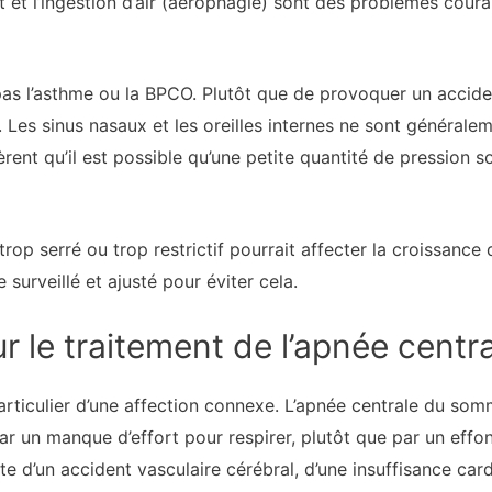
lit et l’ingestion d’air (aérophagie) sont des problèmes cour
s l’asthme ou la BPCO. Plutôt que de provoquer un accident
un. Les sinus nasaux et les oreilles internes ne sont général
nt qu’il est possible qu’une petite quantité de pression soi
rop serré ou trop restrictif pourrait affecter la croissance
 surveillé et ajusté pour éviter cela.
r le traitement de l’apnée centr
particulier d’une affection connexe. L’apnée centrale du som
par un manque d’effort pour respirer, plutôt que par un effo
ite d’un accident vasculaire cérébral, d’une insuffisance car