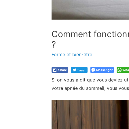
Comment fonctionne
?
Forme et bien-être
Tweet
Messenger
Wha
Share
Si on vous a dit que vous deviez ut
votre apnée du sommeil, vous vou