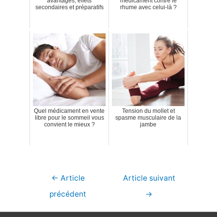
avantages, effets
médicament contre le
secondaires et préparatifs
rhume avec celui-là ?
Quel médicament en vente
Tension du mollet et
libre pour le sommeil vous
spasme musculaire de la
convient le mieux ?
jambe
Navigation
←
Article
Article suivant
de
précédent
→
l’article