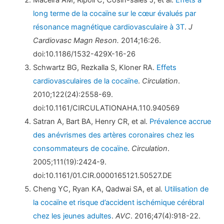
Maceira AM, Ripoll C, Cosin-sales J, et al.
Effets à
long terme de la cocaïne sur le cœur évalués par
résonance magnétique cardiovasculaire à 3T
.
J
Cardiovasc Magn Reson.
2014;16:26.
doi:10.1186/1532-429X-16-26
Schwartz BG, Rezkalla S, Kloner RA.
Effets
cardiovasculaires de la cocaïne
.
Circulation
.
2010;122(24):2558-69.
doi:10.1161/CIRCULATIONAHA.110.940569
Satran A, Bart BA, Henry CR, et al.
Prévalence accrue
des anévrismes des artères coronaires chez les
consommateurs de cocaïne
.
Circulation
.
2005;111(19):2424-9.
doi:10.1161/01.CIR.0000165121.50527.DE
Cheng YC, Ryan KA, Qadwai SA, et al.
Utilisation de
la cocaïne et risque d’accident ischémique cérébral
chez les jeunes adultes
.
AVC
. 2016;47(4):918-22.