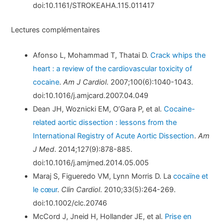
doi:10.1161/STROKEAHA.115.011417
Lectures complémentaires
Afonso L, Mohammad T, Thatai D.
Crack whips the
heart : a review of the cardiovascular toxicity of
cocaine
.
Am J Cardiol
. 2007;100(6):1040-1043.
doi:10.1016/j.amjcard.2007.04.049
Dean JH, Woznicki EM, O’Gara P, et al.
Cocaine-
related aortic dissection : lessons from the
International Registry of Acute Aortic Dissection
.
Am
J Med
. 2014;127(9):878-885.
doi:10.1016/j.amjmed.2014.05.005
Maraj S, Figueredo VM, Lynn Morris D. La
cocaïne et
le cœur
.
Clin Cardiol
. 2010;33(5):264-269.
doi:10.1002/clc.20746
McCord J, Jneid H, Hollander JE, et al.
Prise en