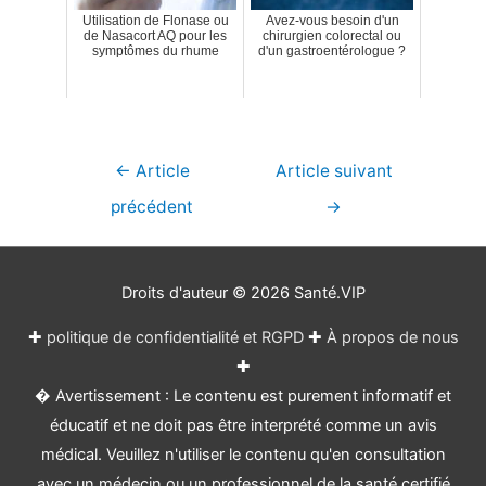
Utilisation de Flonase ou
Avez-vous besoin d'un
de Nasacort AQ pour les
chirurgien colorectal ou
symptômes du rhume
d'un gastroentérologue ?
Navigation
←
Article
Article suivant
de
précédent
→
l’article
Droits d'auteur © 2026
Santé.VIP
✚
politique de confidentialité et RGPD
✚
À propos de nous
✚
� Avertissement : Le contenu est purement informatif et
éducatif et ne doit pas être interprété comme un avis
médical. Veuillez n'utiliser le contenu qu'en consultation
avec un médecin ou un professionnel de la santé certifié