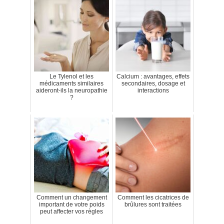
Le Tylenol et les
Calcium : avantages, effets
médicaments similaires
secondaires, dosage et
aideront-ils la neuropathie
interactions
?
Comment un changement
Comment les cicatrices de
important de votre poids
brûlures sont traitées
peut affecter vos règles