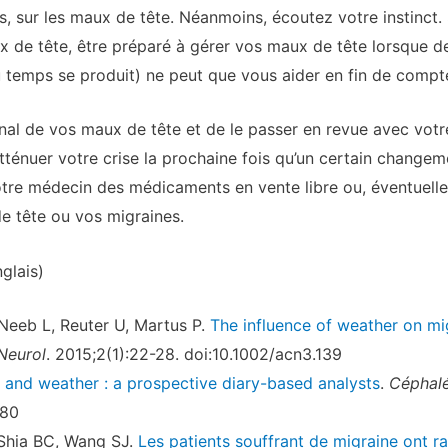
 sur les maux de tête. Néanmoins, écoutez votre instinct
de tête, être préparé à gérer vos maux de tête lorsque de
u temps se produit) ne peut que vous aider en fin de compt
nal de vos maux de tête et de le passer en revue avec votr
tténuer votre crise la prochaine fois qu’un certain changeme
otre médecin des médicaments en vente libre ou, éventuelle
e tête ou vos migraines.
glais)
 Neeb L, Reuter U, Martus P.
The influence of weather on mi
Neurol
. 2015;2(1):22-28. doi:10.1002/acn3.139
 and weather : a prospective diary-based analysts
.
Céphalé
580
Shia BC, Wang SJ.
Les patients souffrant de migraine ont ra