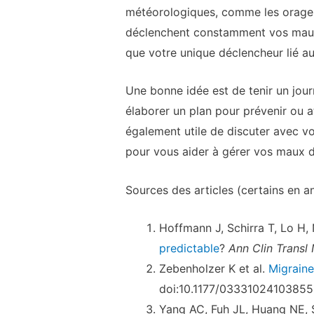
météorologiques, comme les orages,
déclenchent constamment vos maux 
que votre unique déclencheur lié a
Une bonne idée est de tenir un jour
élaborer un plan pour prévenir ou a
également utile de discuter avec v
pour vous aider à gérer vos maux d
Sources des articles (certains en an
Hoffmann J, Schirra T, Lo H,
predictable
?
Ann Clin Transl 
Zebenholzer K et al.
Migraine
doi:10.1177/0333102410385
Yang AC, Fuh JL, Huang NE, 