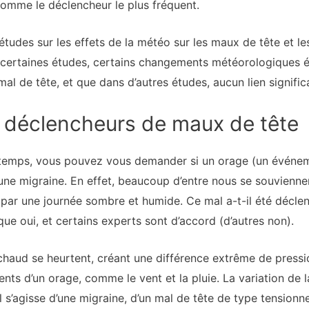
comme le déclencheur le plus fréquent.
études sur les effets de la météo sur les maux de tête et le
 certaines études, certains changements météorologiques étai
al de tête, et que dans d’autres études, aucun lien significa
déclencheurs de maux de tête
temps, vous pouvez vous demander si un orage (un événeme
ne migraine. En effet, beaucoup d’entre nous se souviennen
n par une journée sombre et humide. Ce mal a-t-il été décle
e oui, et certains experts sont d’accord (d’autres non).
air chaud se heurtent, créant une différence extrême de pres
nts d’un orage, comme le vent et la pluie. La variation de 
il s’agisse d’une migraine, d’un mal de tête de type tensionne