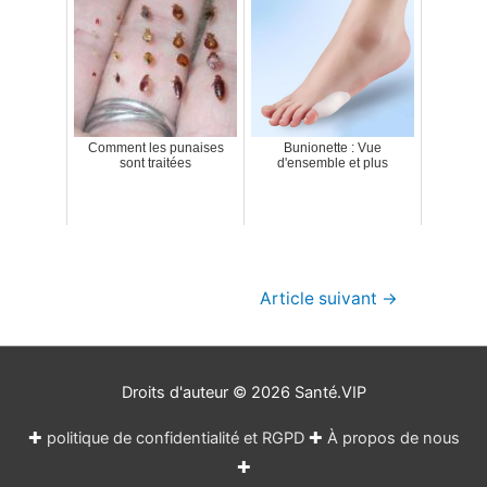
Comment les punaises
Bunionette : Vue
sont traitées
d'ensemble et plus
Navigation
Article suivant
→
de
l’article
Droits d'auteur © 2026
Santé.VIP
✚
politique de confidentialité et RGPD
✚
À propos de nous
✚