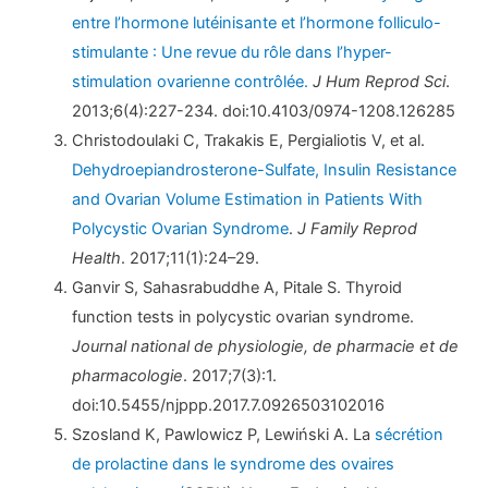
entre l’hormone lutéinisante et l’hormone folliculo-
stimulante : Une revue du rôle dans l’hyper-
stimulation ovarienne contrôlée.
J Hum Reprod Sci
.
2013;6(4):227-234. doi:10.4103/0974-1208.126285
Christodoulaki C, Trakakis E, Pergialiotis V, et al.
Dehydroepiandrosterone-Sulfate, Insulin Resistance
and Ovarian Volume Estimation in Patients With
Polycystic Ovarian Syndrome
.
J Family Reprod
Health
. 2017;11(1):24–29.
Ganvir S, Sahasrabuddhe A, Pitale S. Thyroid
function tests in polycystic ovarian syndrome.
Journal national de physiologie, de pharmacie et de
pharmacologie
. 2017;7(3):1.
doi:10.5455/njppp.2017.7.0926503102016
Szosland K, Pawlowicz P, Lewiński A. La
sécrétion
de prolactine dans le syndrome des ovaires