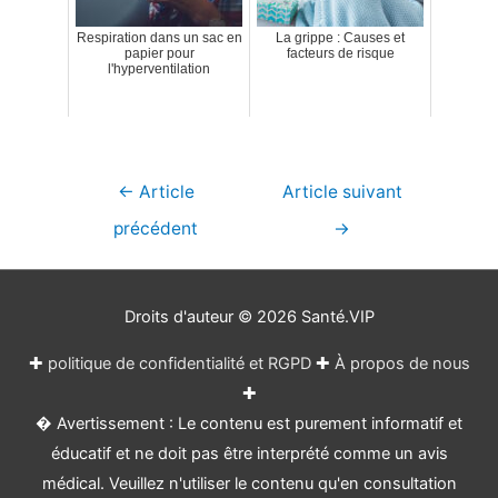
Respiration dans un sac en
La grippe : Causes et
papier pour
facteurs de risque
l'hyperventilation
Navigation
←
Article
Article suivant
de
précédent
→
l’article
Droits d'auteur © 2026
Santé.VIP
✚
politique de confidentialité et RGPD
✚
À propos de nous
✚
� Avertissement : Le contenu est purement informatif et
éducatif et ne doit pas être interprété comme un avis
médical. Veuillez n'utiliser le contenu qu'en consultation