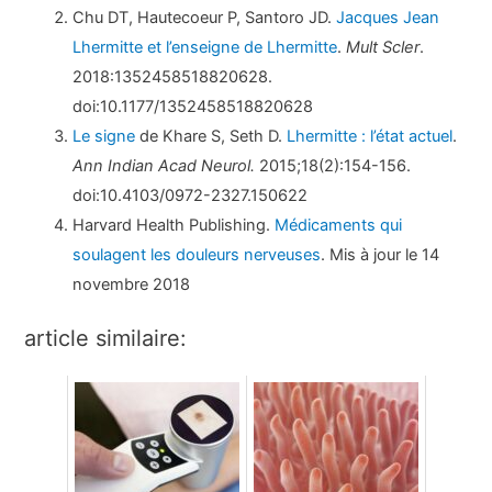
Chu DT, Hautecoeur P, Santoro JD.
Jacques Jean
Lhermitte et l’enseigne de Lhermitte
.
Mult Scler
.
2018:1352458518820628.
doi:10.1177/1352458518820628
Le signe
de Khare S, Seth D.
Lhermitte : l’état actuel
.
Ann Indian Acad Neurol.
2015;18(2):154-156.
doi:10.4103/0972-2327.150622
Harvard Health Publishing.
Médicaments qui
soulagent les douleurs nerveuses
. Mis à jour le 14
novembre 2018
article similaire: