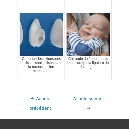
Comment les extenseurs
Chirurgie de frenulotomie
de tissus sont utilisés dans
pour corriger la ligature de
la reconstruction
la langue
mammaire
Navigation
←
Article
Article suivant
de
précédent
→
l’article