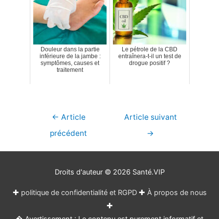
Douleur dans la partie
Le pétrole de la CBD
inférieure de la jambe :
entraînera-t-il un test de
symptômes, causes et
drogue positif ?
traitement
Navigation
←
Article
Article suivant
de
précédent
→
l’article
Droits d'auteur © 2026
Santé.VIP
✚
politique de confidentialité et RGPD
✚
À propos de nous
✚
� Avertissement : Le contenu est purement informatif et