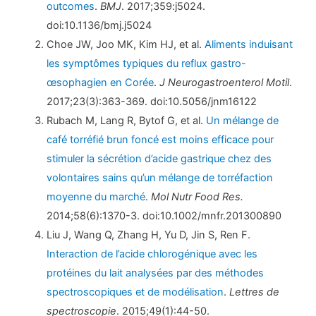
outcomes
.
BMJ
. 2017;359:j5024.
doi:10.1136/bmj.j5024
Choe JW, Joo MK, Kim HJ, et al.
Aliments induisant
les symptômes typiques du reflux gastro-
œsophagien en Corée
.
J Neurogastroenterol Motil
.
2017;23(3):363-369. doi:10.5056/jnm16122
Rubach M, Lang R, Bytof G, et al.
Un mélange de
café torréfié brun foncé est moins efficace pour
stimuler la sécrétion d’acide gastrique chez des
volontaires sains qu’un mélange de torréfaction
moyenne du marché
.
Mol Nutr Food Res.
2014;58(6):1370-3. doi:10.1002/mnfr.201300890
Liu J, Wang Q, Zhang H, Yu D, Jin S, Ren F.
Interaction de l’acide chlorogénique avec les
protéines du lait analysées par des méthodes
spectroscopiques et de modélisation
.
Lettres de
spectroscopie
. 2015;49(1):44-50.