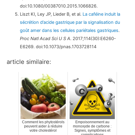
doi:10.1080/00387010.2015.1066826.
Liszt KI, Ley JP, Lieder B, et al.
La caféine induit la
sécrétion d’acide gastrique par la signalisation du
goût amer dans les cellules pariétales gastriques
.
Proc Natl Acad Sci U S A
. 2017;114(30):E6260-
E6269. doi:10.1073/pnas.1703728114
article similaire:
Comment les phytostérols
Empoisonnement au
peuvent aider à réduire
monoxyde de carbone :
votre cholestérol
Signes, symptômes et
complications