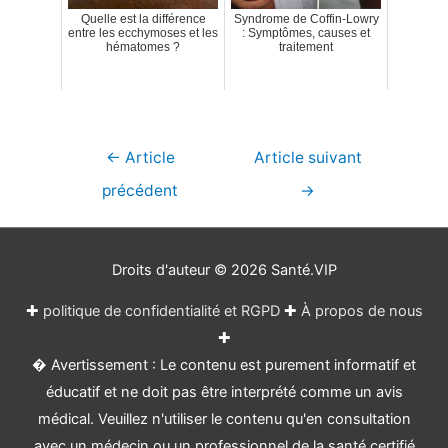
Quelle est la différence
Syndrome de Coffin-Lowry
entre les ecchymoses et les
: Symptômes, causes et
hématomes ?
traitement
Navigation
←
Article
Article suivant
de
précédent
→
l’article
Droits d'auteur © 2026
Santé.VIP
✚
politique de confidentialité et RGPD
✚
À propos de nous
✚
� Avertissement : Le contenu est purement informatif et
éducatif et ne doit pas être interprété comme un avis
médical. Veuillez n'utiliser le contenu qu'en consultation
avec un médecin ou un professionnel de la santé certifié