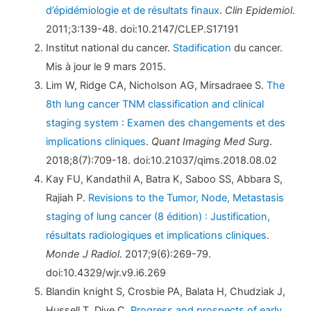
d’épidémiologie et de résultats finaux
.
Clin Epidemiol
.
2011;3:139-48. doi:10.2147/CLEP.S17191
Institut national du cancer.
Stadification
du cancer.
Mis à jour le 9 mars 2015.
Lim W, Ridge CA, Nicholson AG, Mirsadraee S.
The
8th lung cancer TNM classification and clinical
staging system : Examen des changements et des
implications cliniques
.
Quant Imaging Med Surg
.
2018;8(7):709-18. doi:10.21037/qims.2018.08.02
Kay FU, Kandathil A, Batra K, Saboo SS, Abbara S,
Rajiah P.
Revisions to the Tumor, Node, Metastasis
staging of lung cancer (8 édition) : Justification,
résultats radiologiques et implications cliniques
.
Monde J Radiol
. 2017;9(6):269-79.
doi:10.4329/wjr.v9.i6.269
Blandin knight S, Crosbie PA, Balata H, Chudziak J,
Hussell T, Dive C.
Progress and prospects of early