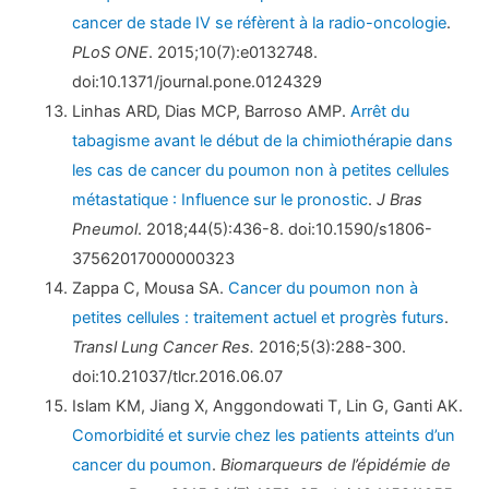
cancer de stade IV se réfèrent à la radio-oncologie
.
PLoS ONE
. 2015;10(7):e0132748.
doi:10.1371/journal.pone.0124329
Linhas ARD, Dias MCP, Barroso AMP.
Arrêt du
tabagisme avant le début de la chimiothérapie dans
les cas de cancer du poumon non à petites cellules
métastatique : Influence sur le pronostic
.
J Bras
Pneumol
. 2018;44(5):436-8. doi:10.1590/s1806-
37562017000000323
Zappa C, Mousa SA.
Cancer du poumon non à
petites cellules : traitement actuel et progrès futurs
.
Transl Lung Cancer Res.
2016;5(3):288-300.
doi:10.21037/tlcr.2016.06.07
Islam KM, Jiang X, Anggondowati T, Lin G, Ganti AK.
Comorbidité et survie chez les patients atteints d’un
cancer du poumon
.
Biomarqueurs de l’épidémie de