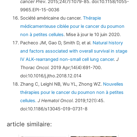
cancer Prev
. 2015;24(7):1079-85. doi:10.1158/1055-
9965.EPI-15-0036
Société américaine du cancer.
Thérapie
médicamenteuse ciblée pour le cancer du poumon
non à petites cellules
. Mise à jour le 10 juin 2020.
Pacheco JM, Gao D, Smith D, et al.
Natural history
and factors associated with overall survival in stage
IV ALK-rearranged non-small cell lung cancer
.
J
Thorac Oncol.
2019 Apr;14(4):691-700.
doi:10.1016/j.jtho.2018.12.014
Zhang C, Leighl NB, Wu YL, Zhong WZ.
Nouvelles
thérapies pour le cancer du poumon non à petites
cellules.
J Hematol Oncol
. 2019;12(1):45.
doi:10.1186/s13045-019-0731-8
article similaire: