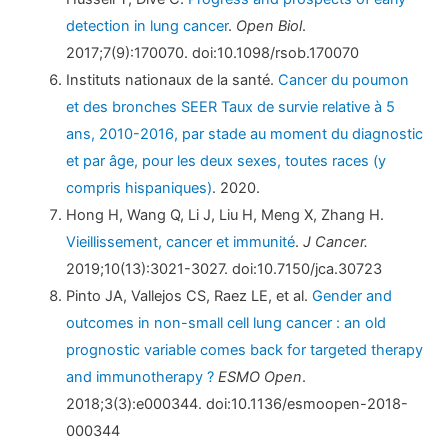
detection in lung cancer
.
Open Biol
.
2017;7(9):170070. doi:10.1098/rsob.170070
Instituts nationaux de la santé.
Cancer du poumon
et des bronches SEER Taux de survie relative à 5
ans, 2010-2016, par stade au moment du diagnostic
et par âge, pour les deux sexes, toutes races (y
compris hispaniques)
. 2020.
Hong H, Wang Q, Li J, Liu H, Meng X, Zhang H.
Vieillissement, cancer et immunité
.
J Cancer.
2019;10(13):3021-3027. doi:10.7150/jca.30723
Pinto JA, Vallejos CS, Raez LE, et al.
Gender and
outcomes in non-small cell lung cancer : an old
prognostic variable comes back for targeted therapy
and immunotherapy ?
ESMO Open
.
2018;3(3):e000344. doi:10.1136/esmoopen-2018-
000344