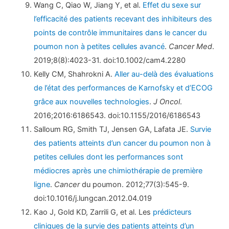
Wang C, Qiao W, Jiang Y, et al.
Effet du sexe sur
l’efficacité des patients recevant des inhibiteurs des
points de contrôle immunitaires dans le cancer du
poumon non à petites cellules avancé
.
Cancer Med
.
2019;8(8):4023-31. doi:10.1002/cam4.2280
Kelly CM, Shahrokni A.
Aller au-delà des évaluations
de l’état des performances de Karnofsky et d’ECOG
grâce aux nouvelles technologies
.
J Oncol
.
2016;2016:6186543. doi:10.1155/2016/6186543
Salloum RG, Smith TJ, Jensen GA, Lafata JE.
Survie
des patients atteints d’un cancer du poumon non à
petites cellules dont les performances sont
médiocres après une chimiothérapie de première
ligne
.
Cancer
du poumon. 2012;77(3):545-9.
doi:10.1016/j.lungcan.2012.04.019
Kao J, Gold KD, Zarrili G, et al. Les
prédicteurs
cliniques de la survie des patients atteints d’un