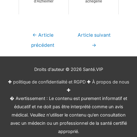
d'Alzheimer
acnégène
Navigation
←
Article
Article suivant
de
précédent
→
l’article
Droits d'auteur © 2026
Santé.VIP
✚
politique de confidentialité et RGPD
✚
À propos de nous
✚
� Avertissement : Le contenu est purement informatif et
éducatif et ne doit pas être interprété comme un avis
médical. Veuillez n'utiliser le contenu qu'en consultation
avec un médecin ou un professionnel de la santé certifié
approprié.