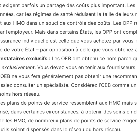
t exigent parfois un partage des coûts plus important. Les
nnées, car les régimes de santé réduisent la taille de leurs
t aux HMO dans un souci de contrôle des coûts. Les OPP res
ar l’employeur. Mais dans certains États, les OPP ont comp
l’assurance individuelle est celle que vous achetez par vou
rse de votre État – par opposition à celle que vous obtenez
stataires exclusifs :
Les OEB ont obtenu ce nom parce qu’
t
exclusivement
. Vous devez vous en tenir aux fournisseurs f
, l’OEB ne vous fera généralement pas obtenir une recomma
ssiez consulter un spécialiste. Considérez l’OEB comme un 
soins hors réseau.
es plans de points de service ressemblent aux HMO mais son
isé, dans certaines circonstances, à obtenir des soins en
e les HMO, de nombreux plans de points de service exigen
u’ils soient dispensés dans le réseau ou hors réseau.