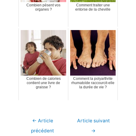
Combien pèsent vos
Comment traiter une
organes ?
entorse de la cheville
Combien de calories
Comment la polyarthrite
contient une livre de
rhumatoïde raccourcit-elle
graisse ?
la durée de vie ?
Navigation
←
Article
Article suivant
de
précédent
→