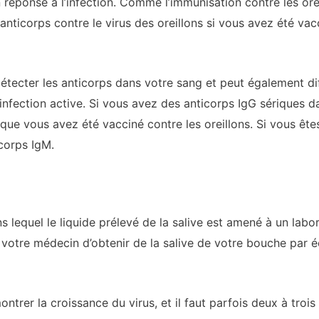
réponse à l’infection. Comme l’immunisation contre les ore
nticorps contre le virus des oreillons si vous avez été vacc
étecter les anticorps dans votre sang et peut également di
 infection active. Si vous avez des anticorps IgG sériques d
ue vous avez été vacciné contre les oreillons. Si vous êtes 
icorps IgM.
ns lequel le liquide prélevé de la salive est amené à un labo
ur votre médecin d’obtenir de la salive de votre bouche par 
trer la croissance du virus, et il faut parfois deux à trois