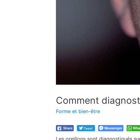
Comment diagnostiq
Forme et bien-être
Tweet
Messenger
Wha
Share
Les oreillons sont diagnostiqués su