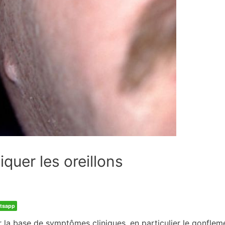
uer les oreillons
tsapp
r la base de symptômes cliniques, en particulier le gonfleme