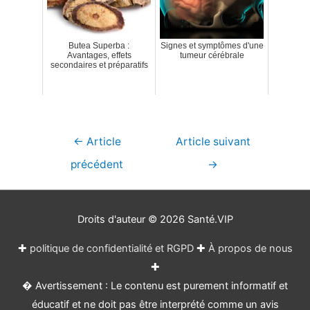
Butea Superba :
Signes et symptômes d'une
Avantages, effets
tumeur cérébrale
secondaires et préparatifs
Navigation
←
Article
Article suivant
de
précédent
→
l’article
Droits d'auteur © 2026
Santé.VIP
✚
politique de confidentialité et RGPD
✚
À propos de nous
✚
� Avertissement : Le contenu est purement informatif et
éducatif et ne doit pas être interprété comme un avis