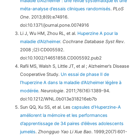
maladie d’Alzheimer : une revue systématique et une
méta-analyse d’essais cliniques randomisés
.
PLoS
One
. 2013;8(9):e74916.
doi:10.1371/journal.pone.0074916
Li J, Wu HM, Zhou RL, et al.
Huperzine A pour la
maladie d’Alzheimer
.
Cochrane Database Syst Rev
.
2008 ;(2):CD005592.
doi:10.1002/14651858.CD005592.pub2
Rafii MS, Walsh S, Little JT, et al ; Alzheimer’s Disease
Cooperative Study.
Un essai de phase II de
l’huperzine A dans la maladie d’Alzheimer légère à
modérée
.
Neurologie
. 2011;76(16):1389-94.
doi:10.1212/WNL.0b013e318216eb7b
Sun QQ, Xu SS, et al. Les
capsules d’Huperzine-A
améliorent la mémoire et les performances
d’apprentissage de 34 paires d’élèves adolescents
jumelés
.
Zhongguo Yao Li Xue Bao
. 1999;20(7):601-