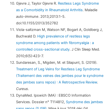
Gjevre J, Taylor Gjevre R.
Restless Legs Syndrome
as a Comorbidity in Rheumatoid Arthritis
. Maladie
auto-immune
. 2013;2013:1-5.
doi:10.1155/2013/352782
Viola-saltzman M, Watson NF, Bogart A, Goldberg J,
Buchwald D.
High prevalence of restless legs
syndrome among patients with fibromyalgia : a
controlled cross-sectional study
. J Clin Sleep Med.
2010;6(5):423-7.
Sundaresan, S., Migden, M. et Silapunt, S. (2019).
Treatment of Leg Veins for Restless Leg Syndrome
(Traitement des veines des jambes pour le syndrome
des jambes sans repos) : A Retrospective Review
.
Cureus
.
DynaMed. Ipswich (MA) : EBSCO Information
Services. Dossier n° T114812,
Syndrome des jambes
sans repos (SJSR)
. Mise à jour 2018 déc 04.