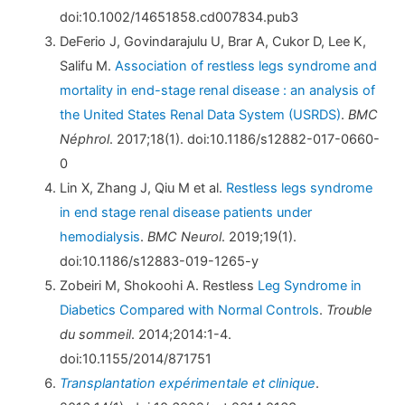
doi:10.1002/14651858.cd007834.pub3
DeFerio J, Govindarajulu U, Brar A, Cukor D, Lee K,
Salifu M.
Association of restless legs syndrome and
mortality in end-stage renal disease : an analysis of
the United States Renal Data System (USRDS)
.
BMC
Néphrol
. 2017;18(1). doi:10.1186/s12882-017-0660-
0
Lin X, Zhang J, Qiu M et al.
Restless legs syndrome
in end stage renal disease patients under
hemodialysis
.
BMC Neurol
. 2019;19(1).
doi:10.1186/s12883-019-1265-y
Zobeiri M, Shokoohi A. Restless
Leg Syndrome in
Diabetics Compared with Normal Controls
.
Trouble
du sommeil
. 2014;2014:1-4.
doi:10.1155/2014/871751
Transplantation expérimentale et clinique
.