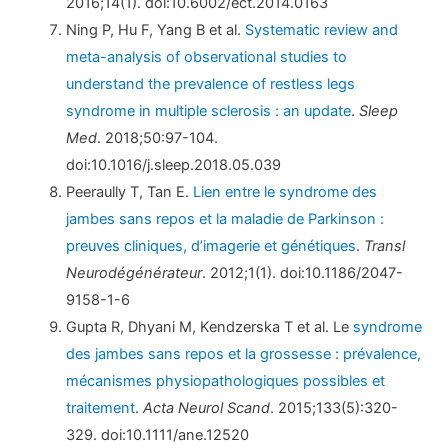
2016;14(1). doi:10.6002/ect.2014.0163
Ning P, Hu F, Yang B et al.
Systematic review and
meta-analysis of observational studies to
understand the prevalence of restless legs
syndrome in multiple sclerosis : an update
.
Sleep
Med
. 2018;50:97-104.
doi:10.1016/j.sleep.2018.05.039
Peeraully T, Tan E.
Lien entre le syndrome des
jambes sans repos et la maladie de Parkinson :
preuves cliniques, d’imagerie et génétiques
.
Transl
Neurodégénérateur
. 2012;1(1). doi:10.1186/2047-
9158-1-6
Gupta R, Dhyani M, Kendzerska T et al. Le
syndrome
des jambes sans repos et la grossesse : prévalence,
mécanismes physiopathologiques possibles et
traitement
.
Acta Neurol Scand
. 2015;133(5):320-
329. doi:10.1111/ane.12520