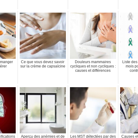
e manger
Ce que vous devez savoir
Douleurs mammaires
Liste des
érer
sur la crème de capsaïcine
cycliques et non cycliques :
mois po
causes et différences
cont
ifications
Aperçu des anémies et de
Les MST détectées par des
Causes et