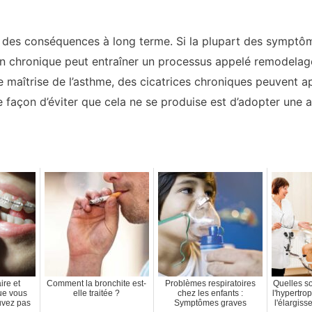
 des conséquences à long terme. Si la plupart des symptôm
on chronique peut entraîner un processus appelé remodelage
aîtrise de l’asthme, des cicatrices chroniques peuvent ap
le façon d’éviter que cela ne se produise est d’adopter une a
ire et
Comment la bronchite est-
Problèmes respiratoires
Quelles so
ue vous
elle traitée ?
chez les enfants :
l'hypertro
uvez pas
Symptômes graves
l'élargis