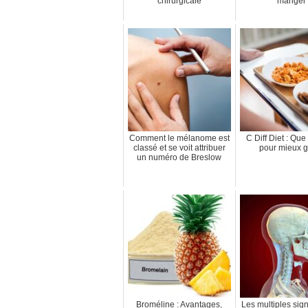
chirurgicale
manger
Comment le mélanome est
C Diff Diet : Qu
classé et se voit attribuer
pour mieux g
un numéro de Breslow
Broméline : Avantages,
Les multiples sign