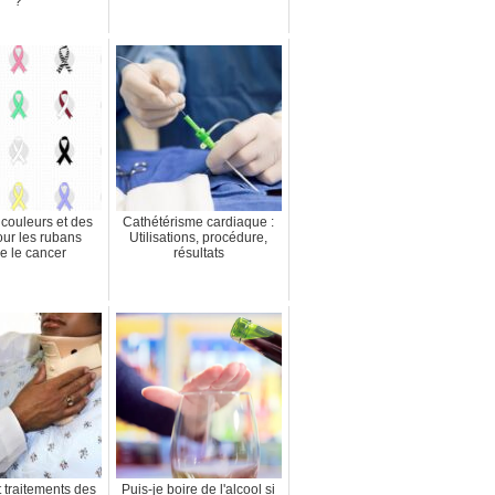
?
 couleurs et des
Cathétérisme cardiaque :
ur les rubans
Utilisations, procédure,
re le cancer
résultats
 traitements des
Puis-je boire de l'alcool si