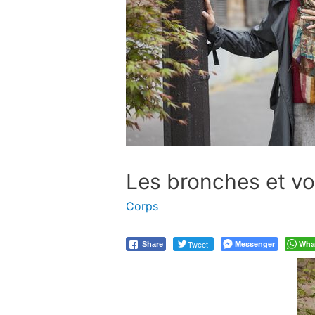
Les bronches et v
Corps
Tweet
Messenger
Wha
Share