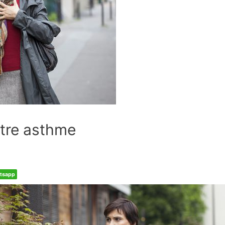
otre asthme
tsapp