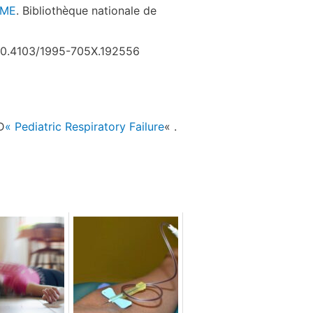
UME
. Bibliothèque nationale de
i:10.4103/1995-705X.192556
D
« Pediatric Respiratory Failure
« .