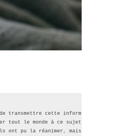
de transmettre cette information. Les médecin
er tout le monde à ce sujet. Ne donnez pas au
ls ont pu la réanimer, mais la perte d'oxygèn