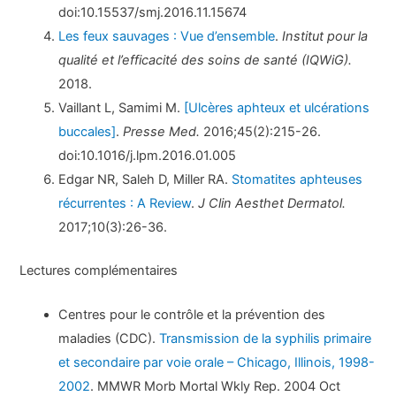
doi:10.15537/smj.2016.11.15674
Les feux sauvages : Vue d’ensemble
.
Institut pour la
qualité et l’efficacité des soins de santé (IQWiG).
2018.
Vaillant L, Samimi M.
[Ulcères aphteux et ulcérations
buccales]
.
Presse Med.
2016;45(2):215-26.
doi:10.1016/j.lpm.2016.01.005
Edgar NR, Saleh D, Miller RA.
Stomatites aphteuses
récurrentes : A Review
.
J Clin Aesthet Dermatol.
2017;10(3):26-36.
Lectures complémentaires
Centres pour le contrôle et la prévention des
maladies (CDC).
Transmission de la syphilis primaire
et secondaire par voie orale – Chicago, Illinois, 1998-
2002
. MMWR Morb Mortal Wkly Rep. 2004 Oct