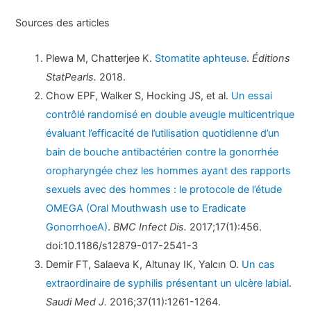
Sources des articles
Plewa M, Chatterjee K.
Stomatite aphteuse
.
Éditions
StatPearls.
2018.
Chow EPF, Walker S, Hocking JS, et al.
Un essai
contrôlé randomisé en double aveugle multicentrique
évaluant l’efficacité de l’utilisation quotidienne d’un
bain de bouche antibactérien contre la gonorrhée
oropharyngée chez les hommes ayant des rapports
sexuels avec des hommes : le protocole de l’étude
OMEGA (Oral Mouthwash use to Eradicate
GonorrhoeA)
.
BMC Infect Dis.
2017;17(1):456.
doi:10.1186/s12879-017-2541-3
Demir FT, Salaeva K, Altunay IK, Yalcın O.
Un cas
extraordinaire de syphilis présentant un ulcère labial
.
Saudi Med J.
2016;37(11):1261-1264.