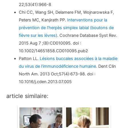
22;53(41):966-8
Chi CC, Wang SH, Delamere FM, Wojnarowska F,
Peters MC, Kanjirath PP.
Interventions pour la
prévention de l’herpès simplex labial (boutons de
fièvre sur les lèvres)
. Cochrane Database Syst Rev.
2015 Aug 7 ;(8):CD010095. doi :
10.1002/14651858.CD010095.pub2
Patton LL.
Lésions buccales associées à la maladie
du virus de l’immunodéficience humaine.
Dent Clin
North Am. 2013 Oct;57(4):673-98. doi :
10.1016/j.cden.2013.07.005
article similaire: