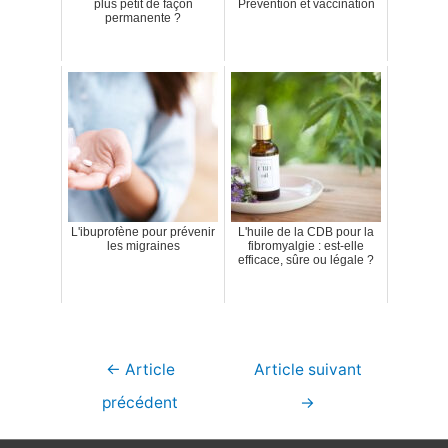
plus petit de façon
Prévention et vaccination
permanente ?
L'ibuprofène pour prévenir
L'huile de la CDB pour la
les migraines
fibromyalgie : est-elle
efficace, sûre ou légale ?
Navigation
←
Article
Article suivant
de
précédent
→
l’article