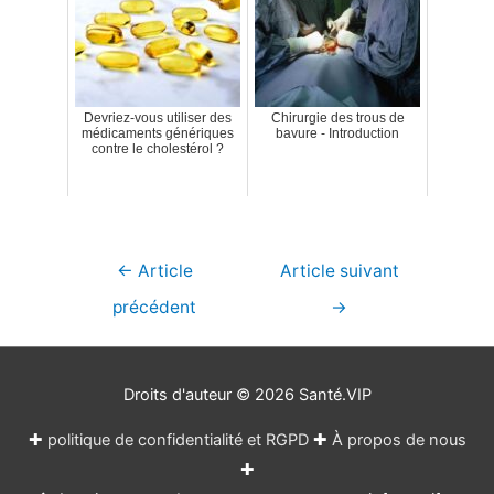
Devriez-vous utiliser des
Chirurgie des trous de
médicaments génériques
bavure - Introduction
contre le cholestérol ?
Navigation
←
Article
Article suivant
de
précédent
→
l’article
Droits d'auteur © 2026
Santé.VIP
✚
politique de confidentialité et RGPD
✚
À propos de nous
✚