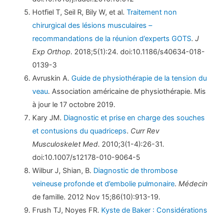
Hotfiel T, Seil R, Bily W, et al.
Traitement non
chirurgical des lésions musculaires –
recommandations de la réunion d’experts GOTS
.
J
Exp Orthop
. 2018;5(1):24. doi:10.1186/s40634-018-
0139-3
Avruskin A.
Guide de physiothérapie de la tension du
veau
. Association américaine de physiothérapie. Mis
à jour le 17 octobre 2019.
Kary JM.
Diagnostic et prise en charge des souches
et contusions du quadriceps
.
Curr Rev
Musculoskelet Med
. 2010;3(1-4):26-31.
doi:10.1007/s12178-010-9064-5
Wilbur J, Shian, B.
Diagnostic de thrombose
veineuse profonde et d’embolie pulmonaire
.
Médecin
de famille. 2012 Nov 15;86(10):913-19.
Frush TJ, Noyes FR.
Kyste de Baker : Considérations