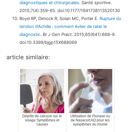
diagnostiques et chirurgicales
.
Santé sportive
.
2015;7(4):359-65. doi:10.1177/1941738113520130
Boyd RP, Dimock R, Solan MC, Porter E.
Rupture du
tendon d’Achille : comment éviter de rater le
diagnostic
.
Br J Gen Pract
. 2015;65(641):668-9.
doi:10.3399/bjgp15X688069
article similaire:
Dépôts de calcium sur le
Utilisation de Flonase ou
visage Symptômes et
de Nasacort AQ pour les
causes
symptômes du rhume