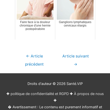
Faire face à la douleur
Ganglions lymphatiques
chronique d'une hernie
cervicaux élargis
postopératoire
Navigation
←
Article
Article suivant
de
précédent
→
l’article
Droits d'auteur © 2026
Santé.VIP
✚
politique de confidentialité et RGPD
✚
À propos de nous
✚
� Avertissement : Le contenu est purement informatif et