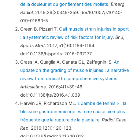
de la douleur et du gonflement des mollets
.
Emerg
Radiol
. 2019;26(3):349-359. doi:10.1007/s10140-
019-01680-5
Green B, Pizzari T.
Calf muscle strain injuries in sport
: a systematic review of risk factors for injury
.
Br J,
Sports Med
. 2017;51(16):1189-1194.
doi:10.1136/bjsports-2016-097177
Grassi A, Quaglia A, Canata GL, Zaffagnini S.
An
update on the grading of muscle injuries : a narrative
review from clinical to comprehensive systems
.
Articulations
. 2016;4(1):39-46.
doi:10.11138/jts/2016.4.1.039
Harwin JR, Richardson ML.
« Jambe de tennis » : la
blessure gastrocnémienne est une cause bien plus
fréquente que la rupture de la plantaire
.
Radiol Case
Rep
. 2016;12(1):120-123.
doi:10.1016/j.radcr.2016.10.012