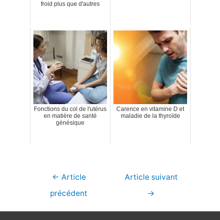
froid plus que d'autres
Fonctions du col de l'utérus
Carence en vitamine D et
en matière de santé
maladie de la thyroïde
génésique
Navigation
←
Article
Article suivant
de
précédent
→
l’article