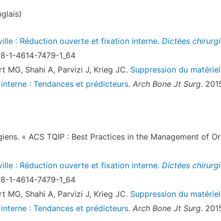
glais)
ille : Réduction ouverte et fixation interne.
Dictées chirurg
78-1-4614-7479-1_64
rt MG, Shahi A, Parvizi J, Krieg JC.
Suppression du matériel 
 interne : Tendances et prédicteurs
.
Arch Bone Jt Surg
. 201
giens. « ACS TQIP : Best Practices in the Management of O
ille : Réduction ouverte et fixation interne.
Dictées chirurg
78-1-4614-7479-1_64
rt MG, Shahi A, Parvizi J, Krieg JC.
Suppression du matériel 
 interne : Tendances et prédicteurs
.
Arch Bone Jt Surg
. 201