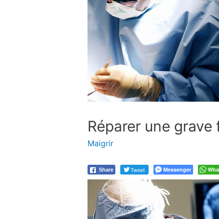
Réparer une grave 
Maigrir
Tweet
Messenger
Wha
Share