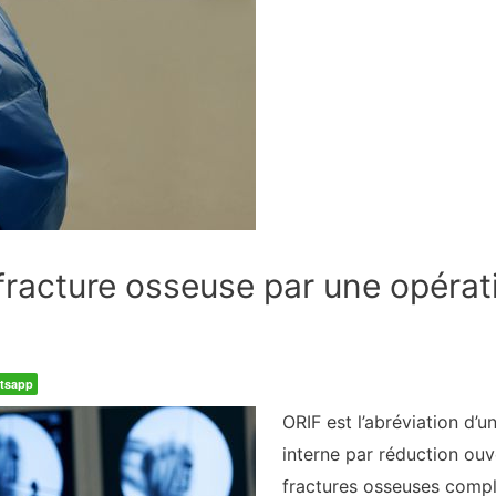
fracture osseuse par une opérat
tsapp
ORIF est l’abréviation d’
interne par réduction ouve
fractures osseuses compl