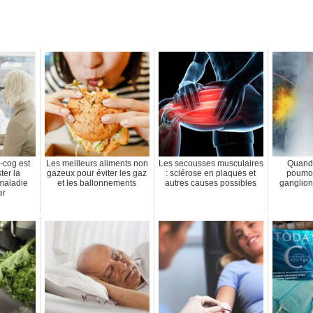
-cog est
Les meilleurs aliments non
Les secousses musculaires
Quand 
ter la
gazeux pour éviter les gaz
: sclérose en plaques et
poumon
maladie
et les ballonnements
autres causes possibles
ganglion
er