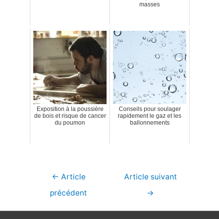
masses
Exposition à la poussière
Conseils pour soulager
de bois et risque de cancer
rapidement le gaz et les
du poumon
ballonnements
Navigation
←
Article
Article suivant
de
précédent
→
l’article