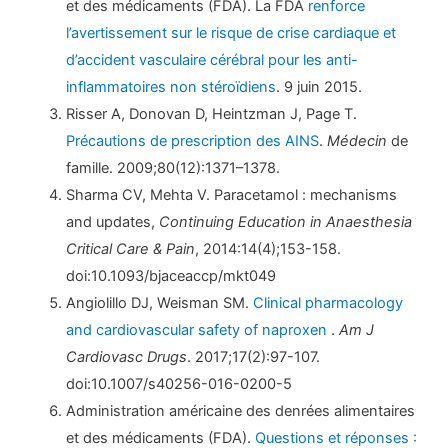
et des médicaments (FDA). La FDA
renforce
l’avertissement sur le risque de crise cardiaque et
d’accident vasculaire cérébral pour les anti-
inflammatoires non stéroïdiens
. 9 juin 2015.
Risser A, Donovan D, Heintzman J, Page T.
Précautions de prescription des AINS
.
Médecin
de
famille. 2009;80(12):1371–1378.
Sharma CV, Mehta V. Paracetamol : mechanisms
and updates,
Continuing Education in Anaesthesia
Critical Care & Pain
, 2014:14(4);153-158.
doi:10.1093/bjaceaccp/mkt049
Angiolillo DJ, Weisman SM.
Clinical pharmacology
and cardiovascular safety of naproxen
.
Am J
Cardiovasc Drugs
. 2017;17(2):97-107.
doi:10.1007/s40256-016-0200-5
Administration américaine des denrées alimentaires
et des médicaments (FDA).
Questions et réponses :