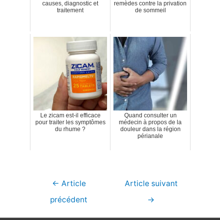
causes, diagnostic et
remèdes contre la privation
traitement
de sommeil
Le zicam est-il efficace
Quand consulter un
pour traiter les symptômes
médecin à propos de la
du rhume ?
douleur dans la région
périanale
Navigation
←
Article
Article suivant
de
précédent
→
l’article