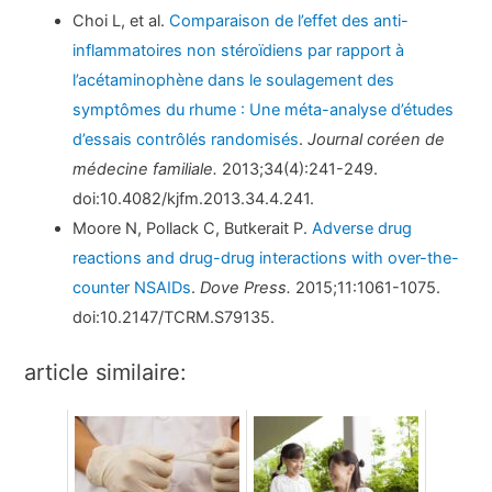
Choi L, et al.
Comparaison de l’effet des anti-
inflammatoires non stéroïdiens par rapport à
l’acétaminophène dans le soulagement des
symptômes du rhume : Une méta-analyse d’études
d’essais contrôlés randomisés
.
Journal coréen de
médecine familiale.
2013;34(4):241-249.
doi:10.4082/kjfm.2013.34.4.241.
Moore N, Pollack C, Butkerait P.
Adverse drug
reactions and drug-drug interactions with over-the-
counter NSAIDs
.
Dove Press.
2015;11:1061-1075.
doi:10.2147/TCRM.S79135.
article similaire: