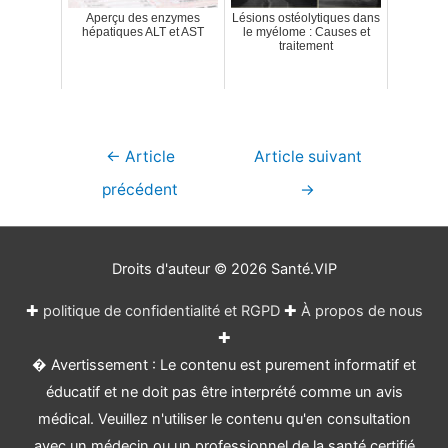
Aperçu des enzymes
Lésions ostéolytiques dans
hépatiques ALT et AST
le myélome : Causes et
traitement
Navigation
←
Article
Article suivant
de
précédent
→
l’article
Droits d'auteur © 2026
Santé.VIP
✚
politique de confidentialité et RGPD
✚
À propos de nous
✚
� Avertissement : Le contenu est purement informatif et
éducatif et ne doit pas être interprété comme un avis
médical. Veuillez n'utiliser le contenu qu'en consultation
avec un médecin ou un professionnel de la santé certifié