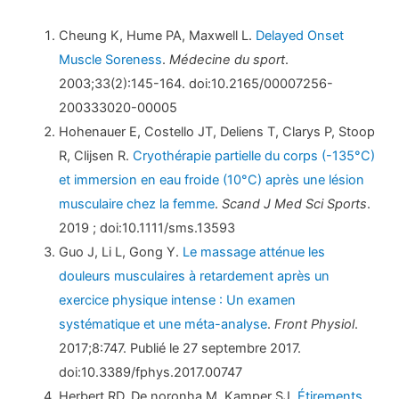
Cheung K, Hume PA, Maxwell L.
Delayed Onset
Muscle Soreness
.
Médecine du sport
.
2003;33(2):145-164. doi:10.2165/00007256-
200333020-00005
Hohenauer E, Costello JT, Deliens T, Clarys P, Stoop
R, Clijsen R.
Cryothérapie partielle du corps (-135°C)
et immersion en eau froide (10°C) après une lésion
musculaire chez la femme
.
Scand J Med Sci Sports
.
2019 ; doi:10.1111/sms.13593
Guo J, Li L, Gong Y.
Le massage atténue les
douleurs musculaires à retardement après un
exercice physique intense : Un examen
systématique et une méta-analyse
.
Front Physiol
.
2017;8:747. Publié le 27 septembre 2017.
doi:10.3389/fphys.2017.00747
Herbert RD, De noronha M, Kamper SJ.
Étirements