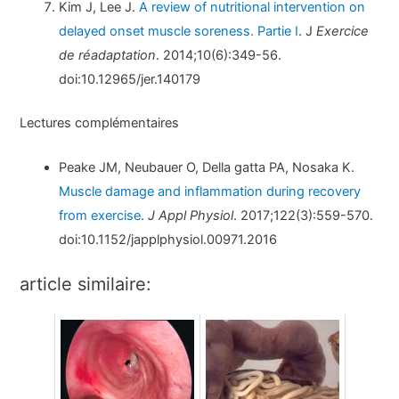
Kim J, Lee J.
A review of nutritional intervention on
delayed onset muscle soreness. Partie I
. J
Exercice
de réadaptation
. 2014;10(6):349-56.
doi:10.12965/jer.140179
Lectures complémentaires
Peake JM, Neubauer O, Della gatta PA, Nosaka K.
Muscle damage and inflammation during recovery
from exercise
.
J Appl Physiol
. 2017;122(3):559-570.
doi:10.1152/japplphysiol.00971.2016
article similaire: