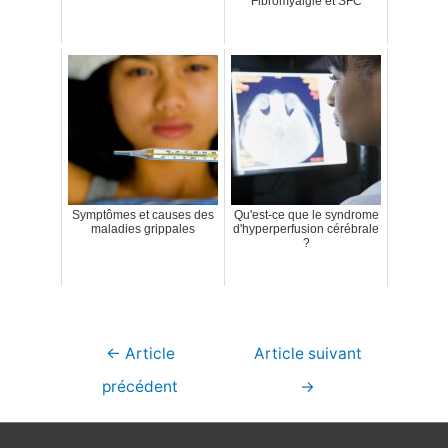
Fibromyalgie et SFC
Symptômes et causes des
Qu'est-ce que le syndrome
maladies grippales
d'hyperperfusion cérébrale
?
Navigation
←
Article
Article suivant
de
précédent
→
l’article