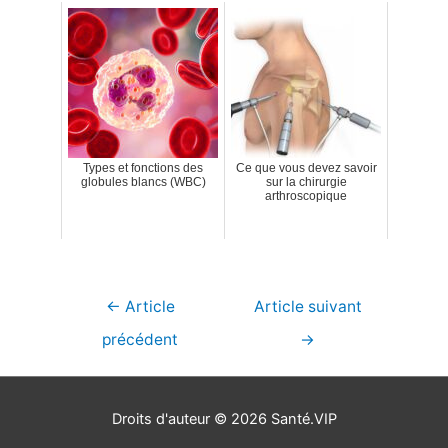
Types et fonctions des
Ce que vous devez savoir
globules blancs (WBC)
sur la chirurgie
arthroscopique
Navigation
←
Article
Article suivant
de
précédent
→
l’article
Droits d'auteur © 2026
Santé.VIP