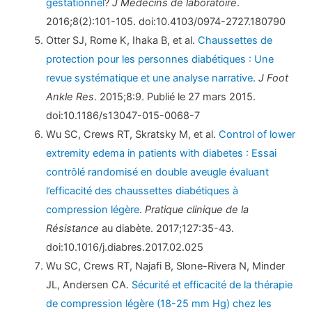
gestationnel
?
J Médecins de laboratoire
.
2016;8(2):101-105. doi:10.4103/0974-2727.180790
Otter SJ, Rome K, Ihaka B, et al.
Chaussettes de
protection pour les personnes diabétiques : Une
revue systématique et une analyse narrative
.
J Foot
Ankle Res
. 2015;8:9. Publié le 27 mars 2015.
doi:10.1186/s13047-015-0068-7
Wu SC, Crews RT, Skratsky M, et al.
Control of lower
extremity edema in patients with diabetes : Essai
contrôlé randomisé en double aveugle évaluant
l’efficacité des chaussettes diabétiques à
compression légère
.
Pratique clinique de la
Résistance
au diabète. 2017;127:35-43.
doi:10.1016/j.diabres.2017.02.025
Wu SC, Crews RT, Najafi B, Slone-Rivera N, Minder
JL, Andersen CA.
Sécurité et efficacité de la thérapie
de compression légère (18-25 mm Hg) chez les