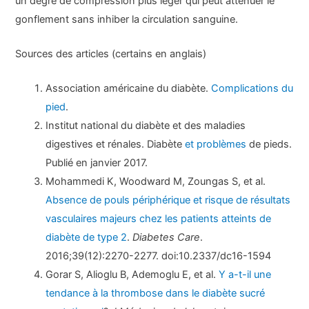
un degré de compression plus léger qui peut atténuer le
gonflement sans inhiber la circulation sanguine.
Sources des articles (certains en anglais)
Association américaine du diabète.
Complications du
pied
.
Institut national du diabète et des maladies
digestives et rénales. Diabète
et problèmes
de pieds.
Publié en janvier 2017.
Mohammedi K, Woodward M, Zoungas S, et al.
Absence de pouls périphérique et risque de résultats
vasculaires majeurs chez les patients atteints de
diabète de type 2
.
Diabetes Care
.
2016;39(12):2270-2277. doi:10.2337/dc16-1594
Gorar S, Alioglu B, Ademoglu E, et al.
Y a-t-il une
tendance à la thrombose dans le diabète sucré